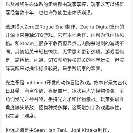
以及最终生态体系的走给都由玩家掌控，玩家既可以将群
落经营数十年，也也许致使生态体系崩溃。
遗迹猎人Zero是Rogue Snail制作、Zueira Digital发行的
开源垂直卷轴STG游戏。它可本地合作，画风为低画质风
格。和Steam上很多不收费但靠点击内购杀时刻的游戏不
同，其初始关卡轻松愉快，无需思考更新选项。游戏看似
是一路捡枪、闪避、STG就能轻松过关的地牢玩法，但实
际玩起来对操作标准较高，是手残玩家的噩梦。
光之矛是Lichthund开发的动作冒险游戏。故事背景为古代
日耳曼，海盗企鹅、香肠僵尸、冰状巨人等怪物侵袭，主
角们受光之神召唤，手持光之矛和怪物激战。玩家要瞄准
角度爆头杀敌，怪物种类多样，这既增加了游戏趣味性，
也提高了难度。
恒远之海是由Sean Han Tani、Joni Kittaka制作，