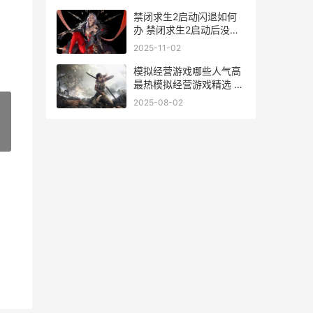
禁闭求生2启动闪退如何
办 禁闭求生2启动后没反
应
2025-11-02
模拟经营游戏哪些人气高
最热模拟经营游戏精选 模
拟经营游戏神作
2025-08-02
»