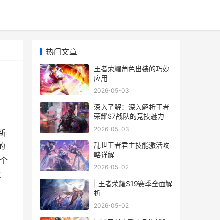
热门文章
王者荣耀角色出装的巧妙
应用
2026-05-03
深入了解：深入解析王者
荣耀S7战队的竞技魅力
2026-05-03
新
乱世王者君主技能激活攻
的
略详解
个
2026-05-02
发
| 王者荣耀S19赛季全面解
：
析
2026-05-02