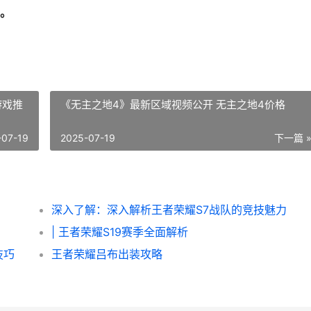
。
游戏推
《无主之地4》最新区域视频公开 无主之地4价格
-07-19
2025-07-19
下一篇 
深入了解：深入解析王者荣耀S7战队的竞技魅力
| 王者荣耀S19赛季全面解析
技巧
王者荣耀吕布出装攻略