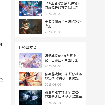
| CF王者零到底几许钱？
深度解析以及玩法技巧
2026-05-02
新
王者荣耀角色出装的巧妙
应用
2026-05-03
性
经典文章
姐姐韩援coser答复争
议：已终止和中国代理商
的合作 韩国综艺姐姐女团
2025-08-06
移植游戏锦集 新鲜移植游
戏精选 移植类手机游戏
位
2025-08-05
叙事游戏主推哪个 2024
叙事游戏排行 游戏叙事学
2025-07-19