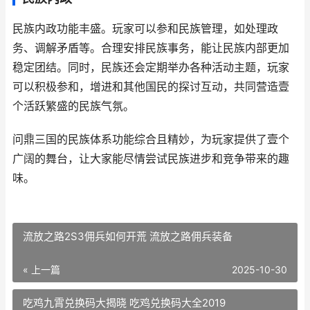
民族内政功能丰盛。玩家可以参和民族管理，如处理政
务、调解矛盾等。合理安排民族事务，能让民族内部更加
稳定团结。同时，民族还会定期举办各种活动主题，玩家
可以积极参和，增进和其他国民的探讨互动，共同营造壹
个活跃繁盛的民族气氛。
问鼎三国的民族体系功能综合且精妙，为玩家提供了壹个
广阔的舞台，让大家能尽情尝试民族进步和竞争带来的趣
味。
流放之路2S3佣兵如何开荒 流放之路佣兵装备
« 上一篇
2025-10-30
吃鸡九霄兑换码大揭晓 吃鸡兑换码大全2019