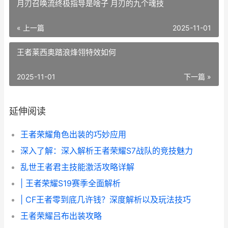
月刃召唤流终极指导是啥子 月刃的九个魂技
« 上一篇
2025-11-01
王者莱西奥踏浪烽翎特效如何
2025-11-01
下一篇 »
延伸阅读
王者荣耀角色出装的巧妙应用
深入了解：深入解析王者荣耀S7战队的竞技魅力
乱世王者君主技能激活攻略详解
| 王者荣耀S19赛季全面解析
| CF王者零到底几许钱？深度解析以及玩法技巧
王者荣耀吕布出装攻略