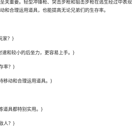
至关重要。轻型冲锋枪、突击步枪和狙击步枪在逃生经过中表现
动和合理运用道具，也能提高无论兄弟们的生存率。
玩家？}
射速和较小的后坐力，更容易上手。}
存率？}
持移动和合理运用道具。}
等道具都特别实用。}
敌人？}