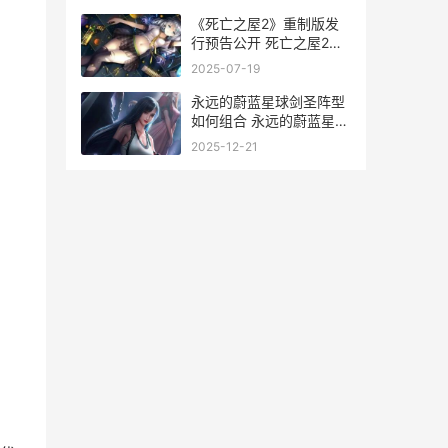
《死亡之屋2》重制版发
行预告公开 死亡之屋2电
影完整版
2025-07-19
永远的蔚蓝星球剑圣阵型
如何组合 永远的蔚蓝星球
bt版本怎么下
2025-12-21