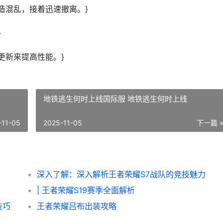
造混乱，接着迅速撤离。}
}
更新来提高性能。}
地铁逃生何时上线国际服 地铁逃生何时上线
-11-05
2025-11-05
下一篇 
深入了解：深入解析王者荣耀S7战队的竞技魅力
| 王者荣耀S19赛季全面解析
技巧
王者荣耀吕布出装攻略