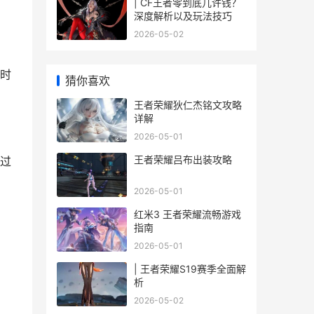
| CF王者零到底几许钱？
深度解析以及玩法技巧
2026-05-02
时
猜你喜欢
王者荣耀狄仁杰铭文攻略
详解
2026-05-01
王者荣耀吕布出装攻略
过
2026-05-01
红米3 王者荣耀流畅游戏
指南
2026-05-01
| 王者荣耀S19赛季全面解
析
2026-05-02