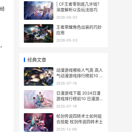
| CF王者零到底几许钱？
经
深度解析以及玩法技巧
2026-05-02
王者荣耀角色出装的巧妙
应用
2026-05-03
慢，
经典文章
动漫游戏哪些人气高 高人
气动漫游戏排行榜前10 有
什么动漫是玩游戏的
2025-07-19
日漫游戏下载 2024日漫
游戏排行榜前10 日漫游戏
大全
2025-07-19
杖剑传说四转术士如何组
合技能 杖剑传说四转术士
2025-12-06