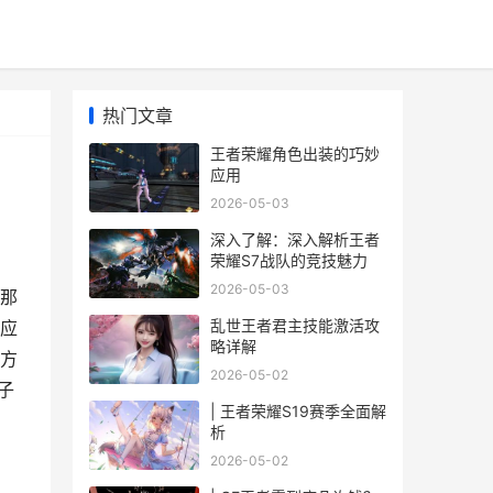
热门文章
王者荣耀角色出装的巧妙
应用
2026-05-03
深入了解：深入解析王者
荣耀S7战队的竞技魅力
2026-05-03
那
乱世王者君主技能激活攻
应
略详解
方
2026-05-02
子
| 王者荣耀S19赛季全面解
析
2026-05-02