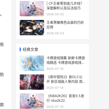
| CF王者零到底几许钱？
深度解析以及玩法技巧
。
2026-05-02
王者荣耀角色出装的巧妙
应用
2026-05-03
些
经典文章
卡牌游戏锦集 新鲜卡牌游
戏精选 卡牌游戏游戏排行
榜
2025-07-19
防
《雨中冒险2》新DLC公
开 新区域敌人等内容 雨
中冒险2月球道具图鉴
2025-07-19
《NBA2K26》官宣9.5发
行 nba2k22.
款
2025-07-19