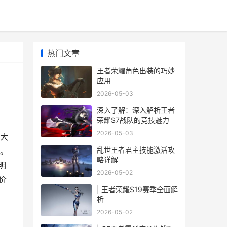
热门文章
王者荣耀角色出装的巧妙
应用
2026-05-03
深入了解：深入解析王者
荣耀S7战队的竞技魅力
2026-05-03
大
乱世王者君主技能激活攻
。
略详解
明
2026-05-02
价
| 王者荣耀S19赛季全面解
析
2026-05-02