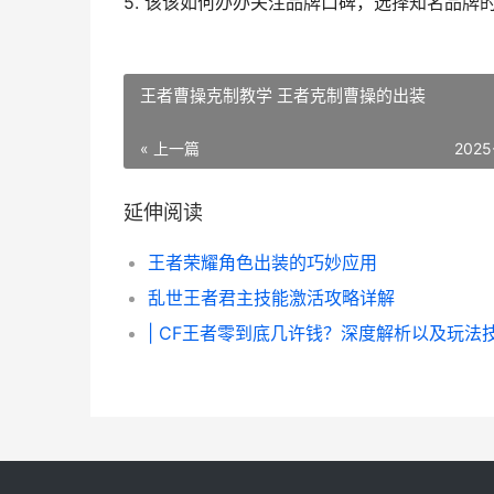
5. 该该如何办办关注品牌口碑，选择知名品牌
王者曹操克制教学 王者克制曹操的出装
« 上一篇
2025
延伸阅读
王者荣耀角色出装的巧妙应用
乱世王者君主技能激活攻略详解
| CF王者零到底几许钱？深度解析以及玩法