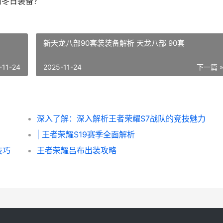
的冬日装备？
新天龙八部90套装装备解析 天龙八部 90套
-11-24
2025-11-24
下一篇 
深入了解：深入解析王者荣耀S7战队的竞技魅力
| 王者荣耀S19赛季全面解析
技巧
王者荣耀吕布出装攻略