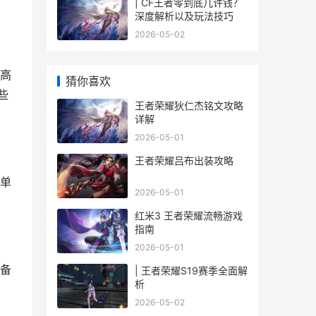
| CF王者零到底几许钱？
深度解析以及玩法技巧
2026-05-02
高
猜你喜欢
些
王者荣耀狄仁杰铭文攻略
详解
2026-05-01
王者荣耀吕布出装攻略
单
2026-05-01
红米3 王者荣耀流畅游戏
指南
2026-05-01
备
| 王者荣耀S19赛季全面解
析
2026-05-02