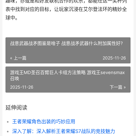
趣味，亦或是和好友联机合作的欢乐，都能在这一奖杯列
表中找到对应的目标，让玩家沉浸在艾尔登法环的精妙全
球中。
战意武器战矛图鉴是啥子 战意战矛武器什么附加属性好?
« 上一篇
2025-11-26
游戏王MD圣召百臂巨人卡组方法策略 游戏王sevensmax
召唤
2025-11-26
下一篇 »
延伸阅读
王者荣耀角色出装的巧妙应用
深入了解：深入解析王者荣耀S7战队的竞技魅力