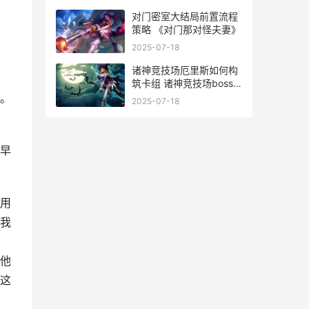
开发的
对门密室大结局前置流程
策略 《对门那对怪夫妻》
2025-07-18
诸神竞技场厄里斯如何构
筑卡组 诸神竞技场boss
顺序
。
2025-07-18
早
用
我
他
这