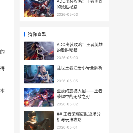
ADC出装攻略：王者英雄
的致胜秘籍
2026-05-03
猜你喜欢
ADC出装攻略：王者英雄
的致胜秘籍
的
2026-05-03
一
乱世王者注册小号全解析
得
2026-05-05
本
亚瑟的震撼大招——王者
荣耀中的无敌之刃
2026-05-02
## 王者荣耀皮肤返场分
析与玩法攻略
2026-05-01