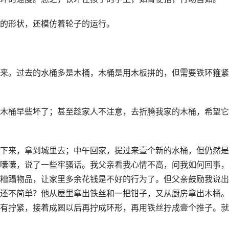
的形状，还模仿着轮子的运行。
来。过去的水桶多是木桶，木桶是用木板拼的，但需要铁环箍紧
木桶早些坏了；甚至趁家人不注意，去折腾我家的木桶，希望它
下来，拿到城里去；中午回家，提过来壹个新的水桶，但仍然是
囔囔，说了一些牢骚话。我父亲看我心情不高，问我如何回事，
糟蹋物品，让家里多余花钱是不好的行为了。但父亲鼓励我说出
还不简单？他从屋里拿出铁丝和一把钳子，又从厨房拿出木桶。
有拧紧，接着成圆以后再拧成环形，再用铁丝拧成壹个推子。就