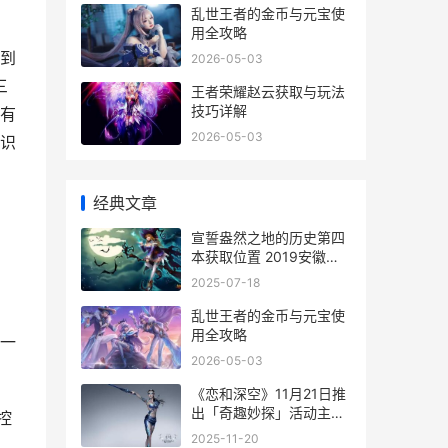
乱世王者的金币与元宝使
用全攻略
到
2026-05-03
三
王者荣耀赵云获取与玩法
技巧详解
有
2026-05-03
识
经典文章
宣誓盎然之地的历史第四
本获取位置 2019安徽公
务员笔试成绩
2025-07-18
乱世王者的金币与元宝使
用全攻略
一
2026-05-03
《恋和深空》11月21日推
出「奇趣妙探」活动主
控
题！ 恋与深空是哪个公司
2025-11-20