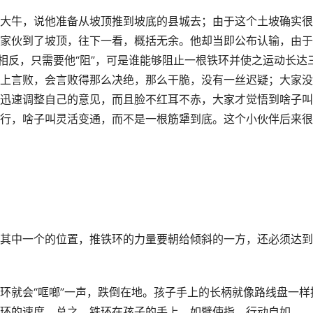
大牛，说他准备从坡顶推到坡底的县城去；由于这个土坡确实很
家伙到了坡顶，往下一看，概括无余。他却当即公布认输，由于
相反，只需要他“阻”，可是谁能够阻止一根铁环并使之运动长达
上言败，会言败得那么决绝，那么干脆，没有一丝迟疑；大家没
迅速调整自己的意见，而且脸不红耳不赤，大家才觉悟到啥子叫
行，啥子叫灵活变通，而不是一根筋犟到底。这个小伙伴后来很
其中一个的位置，推铁环的力量要朝给倾斜的一方，还必须达到
环就会“哐啷”一声，跌倒在地。孩子手上的长柄就像路线盘一样
环的速度。总之，铁环在孩子的手上，如臂使指，行动自如。