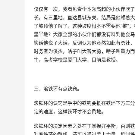
仅仅有一次，我看见壹个本领高超的小伙伴吹了
长，有三里地，直达县城东关。结局是他领着大
了坡顶他了解了，这种坡度根本不需要他“推”；
里半地？大家全部的小伙伴们都没有料到他会马
笑话他说了大话，反倒认为他竟然如此有勇壮，
时务者为俊杰，啥子叫大智大勇，啥子叫量力而
牛，高考学校是厦门大学，目前是教授。
三．滚铁环有点诀窍。
滚铁环的诀窍是手中的铁钩要抵在铁环下方三分
定的速度，这样铁环才不会倒地。
滚铁环的决定因素之处在于掌握好平衡，否则铁
制着铁环的路线。还可以通过手上力量，控制铁