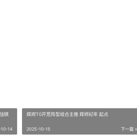
战棋
辉烬T0开荒阵型组合主推 辉烬纪年 起点
-10-14
2025-10-15
下一篇 