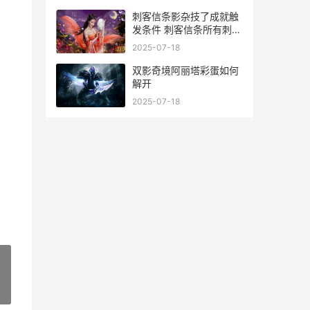
刺客信条影杂技了成就触
发条件 刺客信条所有刺客
合影
2025-07-18
双影奇境阿丽塔彩蛋如何
解开
2025-07-18
»