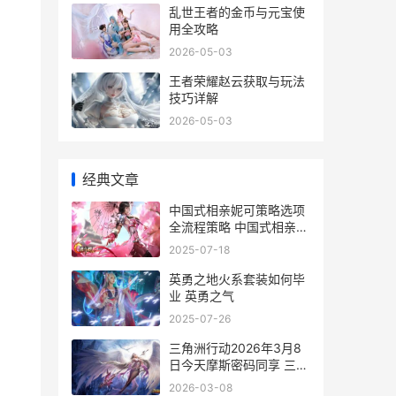
乱世王者的金币与元宝使
用全攻略
2026-05-03
王者荣耀赵云获取与玩法
技巧详解
2026-05-03
经典文章
中国式相亲妮可策略选项
全流程策略 中国式相亲妮
可在哪里
2025-07-18
英勇之地火系套装如何毕
业 英勇之气
2025-07-26
三角洲行动2026年3月8
日今天摩斯密码同享 三角
洲行动2026新年活动
2026-03-08