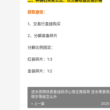
二、神铸石买卖公式：以分解收益反推价格
获取途径：
1、交易行直接购买
2、分解装备碎片
分解比例固定：
红装碎片：1:3
金装碎片：1:2
逆水侠棋快意豪战经济心悟主推指导 逆水寒豪侠
棋手等级怎么升
« 上一篇
2025