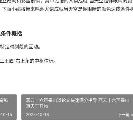
了独立成就和彩蛋剧情，其中尤诺的人物成就“当天空是你眼睛的颜
。下面小编将带来鸣潮尤诺成就当天空是你眼睛的颜色达成条件
成条件概括
特定时刻段的互动。
“三王峰”右上角的中枢信标。
穹铁
燕云十六声墨山道论文快速满分指导 燕云十六声墨山
道天工开物
-10-15
2025-10-16
下一篇 