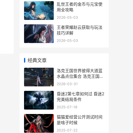
乱世王者的金币与元宝使
用全攻略
2026-05-03
王者荣耀赵云获取与玩法
技巧详解
2026-05-03
经典文章
洛克王国世界彼得大道蓝
水晶点位集合 洛克王国世
界彼得大道扭蛋机
2026-03-31
昏迷2第七章如何过 昏迷2
完美结局条件
2025-07-18
猫猫爱经营公开测试时间
是啥子时候
2025-07-22