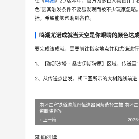
在《
鸣潮
》2.7版本中，官方为多位人物设计
色”因其触发条件不要易发现而被不少玩家忽略
括，希望能够帮助到各位。
鸣潮尤诺成就当天空是你眼睛的颜色达
要完成该成就，需要前往指定地点并和尤诺进行
1、【黎那汐塔 - 桑古伊斯狩原】区域，传送至
2、从传送点出发，朝下图所示的大树路线前进
崩坏星穹铁道腾荒丹恒遗器词条选择主推 崩坏星
道腾骁将军
« 上一篇
2025
延伸阅读