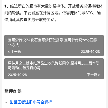
1、
维达所在的超市有大量沙袋掩体。开战后务必保持掩体
间的轮换，不要暴露在开阔区域。依靠掩体间歇STG，通
过消耗其位置优势来取得主动。
宝可梦传说ZA化石宝可梦获取指导 宝可梦传说za化石孵
化方法
« 上一篇
2025-10-28
原神月之二版本虹滴晶全收集路线同享 原神月之二版本联
动活动礼包是真的吗
2025-10-28
下一篇 »
延伸阅读
乱世王者注册小号全解析