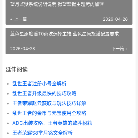
望月监狱系统说明说明 狱望监狱主题烤肉加盟
« 上一篇
2026-04-28
蓝色星原旅谣T0奇波选择主推 蓝色星原旅谣配置要求
2026-04-28
下一篇 »
延伸阅读
乱世王者注册小号全解析
乱世王者升级最快的技巧攻略
王者荣耀赵云获取与玩法技巧详解
乱世王者的金币与元宝使用全攻略
ADC出装攻略：王者英雄的致胜秘籍
王者荣耀S8芈月铭文全解析