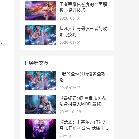
王者荣耀信誉度的全面解
析与提升技巧
2026-05-01
超凡大师与最强王者的攻
略与技巧
，
2026-05-01
经典文章
| 我的全球领地设置全攻
略
2025-09-17
《最终幻想7 重制版》蒂
法身材变大MOD 最终幻
想7重生和重制版的区别
2025-10-08
《龙族：卡塞尔之门》7
月16日维护公告 龙族卡塞
尔之门吧
2025-07-18