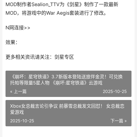
MOD制作者Sealion_TTV为《剑星》制作了一款最新
MOD，将游戏中的War Aegis套装进行了修改。
N网连接>>
效果：
更多相关资讯请关注：剑星专区
《崩坏：星穹铁道》3.7新版本登陆送旅伴金灵！可兑换
托帕等限量5星人物 《崩坏:星穹铁道》云游戏
« 上一篇
2025-10-25
Xbox女总裁言论引争议 前暴雪总裁发文回怼！ 女总裁恋
爱游戏
2025-10-25
下一篇 »