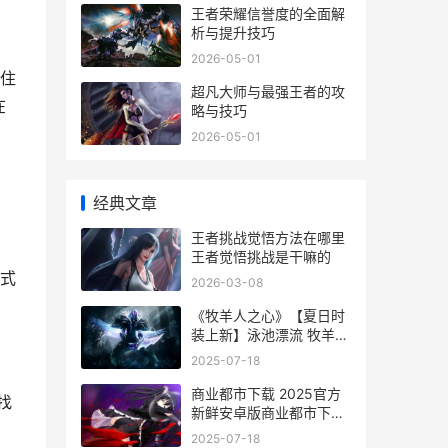
王者荣耀信誉度的全面解
析与提升技巧
2026-05-01
住
超凡大师与最强王者的攻
在
略与技巧
2026-05-01
经典文章
王者挑战觉悟方法在哪里
王者觉悟挑战是干嘛的
式
2026-03-08
《牧羊人之心》【夏日时
装上新】泳池漂流 牧羊人
之心卡布提莫哪里多
2025-07-18
商业都市下载 2025官方
找
新鲜安卓版商业都市下载
配置方式来了 商业都市下
2025-07-18