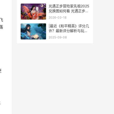
载安卓
光遇正步冒险家先祖2025
兑换图如何看 光遇正步冒
险家兑换图
2026-03-18
飞
|最近《和平精英》评分几
落
许？最新评分解析与玩法
攻略|
2025-09-08
更
让