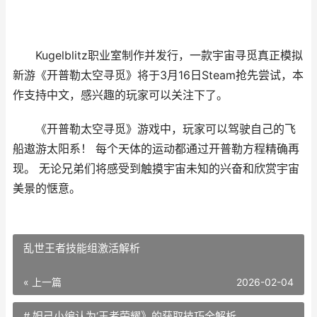
Kugelblitz职业室制作并发行，一款宇宙寻觅真正模拟
新游《开普勒太空寻觅》将于3月16日Steam抢先尝试，本
作支持中文，感兴趣的玩家可以关注下了。
《开普勒太空寻觅》游戏中，玩家可以驾驶自己的飞
船遨游太阳系！ 每个天体的运动都通过开普勒方程精确再
现。 无论兄弟们将感受到触摸宇宙未知的兴奋和欣赏宇宙
美景的惬意。
乱世王者技能组激活解析
« 上一篇
2026-02-04
# 妲己小编认为‘王者荣耀》的获取技巧全解析