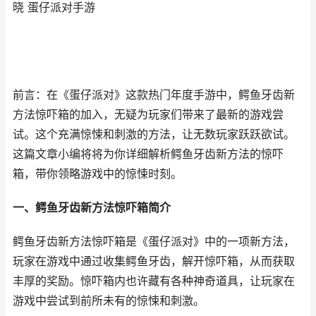
晓 蛋仔派对手游
前言：在《蛋仔派对》这款热门年度手游中，鳄鱼牙齿新
方法惊吓箱的加入，无疑为玩家们带来了最新的游戏尝
试。这个充满惊悚和刺激的方法，让无数玩家跃跃欲试。
这篇文章小编将将为你详细解析鳄鱼牙齿新方法的惊吓
箱，带你领略游戏中的惊悚时刻。
一、鳄鱼牙齿新方法惊吓箱简介
鳄鱼牙齿新方法惊吓箱是《蛋仔派对》中的一项新方法，
玩家在游戏中通过收集鳄鱼牙齿，解开惊吓箱，从而获取
丰厚的奖励。惊吓箱内也许藏有各种神奇道具，让玩家在
游戏中尝试到前所未有的惊悚和刺激。