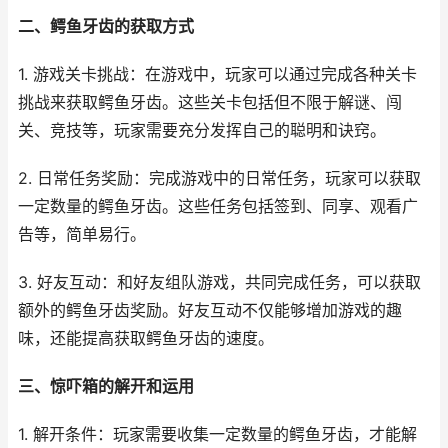
二、鳄鱼牙齿的获取方式
1. 游戏关卡挑战：在游戏中，玩家可以通过完成各种关卡
挑战来获取鳄鱼牙齿。这些关卡包括但不限于解谜、闯
关、竞技等，玩家需要充分发挥自己的聪明和诀窍。
2. 日常任务奖励：完成游戏中的日常任务，玩家可以获取
一定数量的鳄鱼牙齿。这些任务包括签到、同享、观看广
告等，简单易行。
3. 好友互动：和好友组队游戏，共同完成任务，可以获取
额外的鳄鱼牙齿奖励。好友互动不仅能够增加游戏的趣
味，还能提高获取鳄鱼牙齿的速度。
三、惊吓箱的解开和运用
1. 解开条件：玩家需要收集一定数量的鳄鱼牙齿，才能解