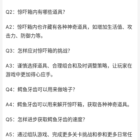
Q2：惊吓箱内有哪些道具？
A2：惊吓箱内也许藏有各种神奇道具，如增加生活值、攻
击力、防御力等。
Q3：怎样应对惊吓箱的挑战？
A3：谨慎选择道具、合理组合和及时调整策略，让玩家在
游戏中更加得心应手。
Q4：鳄鱼牙齿可以用来做啥子？
A4：鳄鱼牙齿可以用来解开惊吓箱，获取各种神奇道具。
Q5：怎样进步获取鳄鱼牙齿的速度？
A5：通过组队游戏、完成更多关卡挑战和参和更多日常任