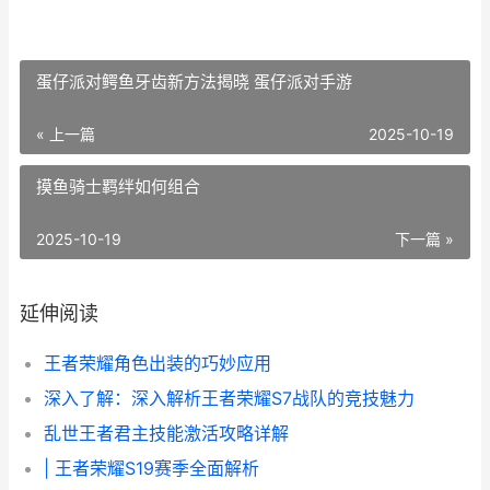
蛋仔派对鳄鱼牙齿新方法揭晓 蛋仔派对手游
« 上一篇
2025-10-19
摸鱼骑士羁绊如何组合
2025-10-19
下一篇 »
延伸阅读
王者荣耀角色出装的巧妙应用
深入了解：深入解析王者荣耀S7战队的竞技魅力
乱世王者君主技能激活攻略详解
| 王者荣耀S19赛季全面解析