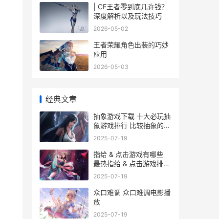
| CF王者零到底几许钱？
深度解析以及玩法技巧
2026-05-02
王者荣耀角色出装的巧妙
应用
2026-05-03
经典文章
抽象游戏下载 十大必玩抽
象游戏排行 比较抽象的游
戏id
2025-07-19
指给 & 点击游戏有哪些
最热指给 & 点击游戏排行
榜前10 点击手指
2025-07-19
众口难调 众口难调电影播
放
2025-07-19