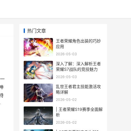
热门文章
王者荣耀角色出装的巧妙
应用
2026-05-03
深入了解：深入解析王者
荣耀S7战队的竞技魅力
2026-05-03
一
乱世王者君主技能激活攻
神
略详解
特
2026-05-02
冬
| 王者荣耀S19赛季全面解
析
2026-05-02