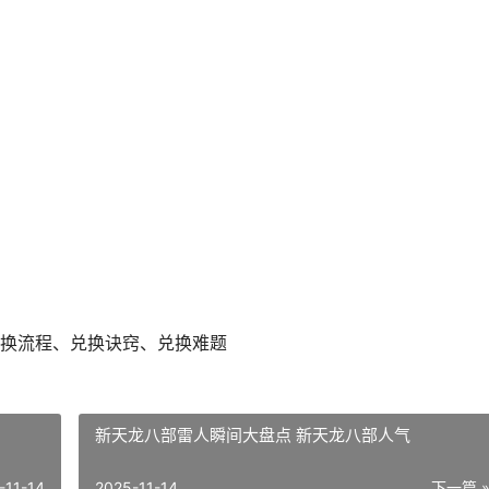
换流程、兑换诀窍、兑换难题
新天龙八部雷人瞬间大盘点 新天龙八部人气
-11-14
2025-11-14
下一篇 