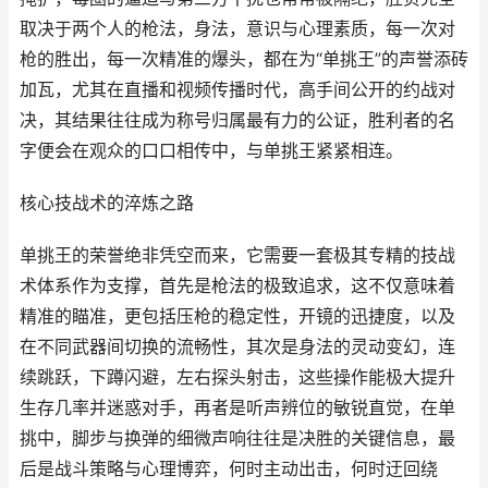
取决于两个人的枪法，身法，意识与心理素质，每一次对
枪的胜出，每一次精准的爆头，都在为“单挑王”的声誉添砖
加瓦，尤其在直播和视频传播时代，高手间公开的约战对
决，其结果往往成为称号归属最有力的公证，胜利者的名
字便会在观众的口口相传中，与单挑王紧紧相连。
核心技战术的淬炼之路
单挑王的荣誉绝非凭空而来，它需要一套极其专精的技战
术体系作为支撑，首先是枪法的极致追求，这不仅意味着
精准的瞄准，更包括压枪的稳定性，开镜的迅捷度，以及
在不同武器间切换的流畅性，其次是身法的灵动变幻，连
续跳跃，下蹲闪避，左右探头射击，这些操作能极大提升
生存几率并迷惑对手，再者是听声辨位的敏锐直觉，在单
挑中，脚步与换弹的细微声响往往是决胜的关键信息，最
后是战斗策略与心理博弈，何时主动出击，何时迂回绕