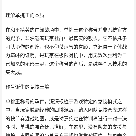
理解单挑王的本质
在和平精英的广阔战场中，单挑王这个称号并非系统官方
的赐予，却承载着玩家社群中最真实的敬畏，它不依托于
团队协作的辉煌，也不仰仗运气的眷顾，它源自于个体战
力巅峰的证明，是玩家在极限对抗中，用无数次胜利为自
己加冕的无形王冠，这个称号的背后，是纯粹个人技术的
集大成。
称号诞生的竞技土壤
单挑王称号的孕育，深深根植于游戏特定的竞技模式之
中，当玩家脱离经典的四排混战，踏入团队竞技仓库这样
的快节奏近战地图，或是特意约定在特训岛进行一对一决
斗时，单挑的舞台便已搭好，在这里，没有队友的支援与
掩护，毒圈的逼迫与第三方干扰也常常被隔绝，胜负完全