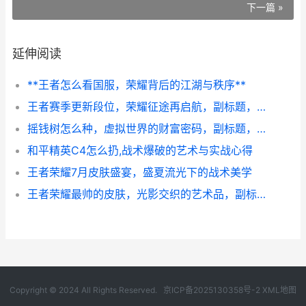
下一篇 »
延伸阅读
**王者怎么看国服，荣耀背后的江湖与秩序**
王者赛季更新段位，荣耀征途再启航，副标题，老玩家的段位沉思与新征程
摇钱树怎么种，虚拟世界的财富密码，副标题，从入门到精通的游戏经济学
和平精英C4怎么扔,战术爆破的艺术与实战心得
王者荣耀7月皮肤盛宴，盛夏流光下的战术美学
王者荣耀最帅的皮肤，光影交织的艺术品，副标题，一场视觉与手感并存的终极盛宴
Copyright © 2024 All Rights Reserved.
京ICP备2025130358号-2
XML地图