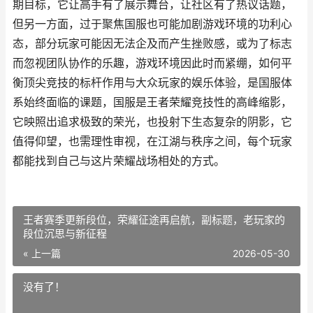
期目标，它让高手有了展示舞台，让社区有了热议话题，
但另一方面，过于聚焦国服也可能加剧游戏环境的功利心
态，部分玩家可能因无法企及而产生挫败感，或为了标志
而忽视团队协作的乐趣，游戏环境因此时而紧绷，如何平
衡顶尖竞技的标杆作用与大众玩家的娱乐体验，是国服体
系始终面临的课题，国服是王者荣耀竞技性的高峰缩影，
它映照出追求极致的荣光，也投射下生态复杂的阴影，它
值得仰望，也需理性审视，在江湖与秩序之间，每个玩家
都能找到自己与这片荣耀战场相处的方式。
王者赛季更新段位，荣耀征途再启航，副标题，老玩家的
段位沉思与新征程
« 上一篇
2026-05-30
没有了！