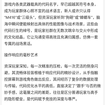
游戏内各类武器载具的代码名字，早已超越其符号本身，
成为玩家群体心照不宣的战术语言，新人或许只认得
“M416”或“三级头”，但资深玩家听到“狗砸”或“蟑螂车”，脑
海中瞬间便能映射出具体的性能图像与战术场景，这些由
代码衍生的绰号，是玩家社群在无数次跳伞与交火中形成
的文化结晶，它让沟通变得高效且充满归属感，仿佛一套
专属的战场黑话。
操作响应的毫秒艺术
资深玩家深知，每一次精准的压枪，每一次灵活的侧身闪
避，其流畅体验皆根植于响应代码的精妙设计，从手指触
控屏幕到游戏角色做出反应，其间经历了复杂的数据处理
与传输，代码优化水平的高低，直接决定了“跟手”与否的微
妙手感，这毫厘之间的差距，往往是区分普通玩家与高手
的隐形壁垒，是代码赋予竞技的深度与尊严。