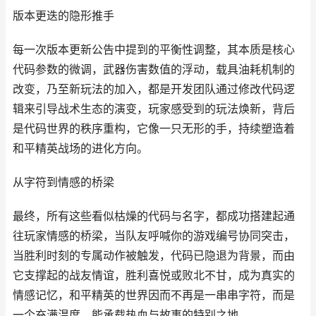
版本更迭的隐形推手
每一次版本更新公告中提到的平衡性调整，其本质是核心
代码参数的微调，武器伤害数值的浮动，载具油耗机制的
改变，乃至新玩法的加入，都是开发团队通过修改代码逻
辑来引导战术生态的演变，玩家感受到的玩法焕新，背后
是代码世界的秩序重构，它像一只无形的手，持续塑造着
和平精英战场的进化方向。
从字符到情感的桥梁
最终，所有这些看似枯燥的代码与名字，都成功搭建起通
往玩家情感的桥梁，当队友呼喊你的游戏编号协同突击，
当胜利时刻的专属动作被触发，代码已隐退为背景，而由
它支撑起的战友情谊，胜利喜悦或败北不甘，成为真实的
情感记忆，和平精英的世界因而不再是一串串字符，而是
一个充满温度，能承载热血与故事的特别之地。