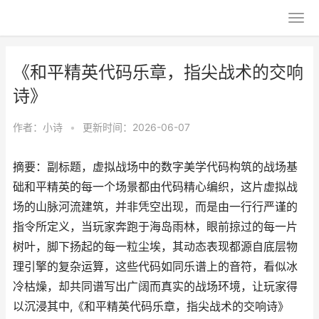
《和平精英代码乐章，指尖战术的交响
诗》
作者：
小诗
•
更新时间：2026-06-07
摘要：副标题，虚拟战场中的数字美学代码构筑的战场基
础和平精英的每一个场景都由代码精心编织，这片虚拟战
场的山脉河流建筑，并非凭空出现，而是由一行行严谨的
指令所定义，当玩家奔跑于海岛雨林，眼前掠过的每一片
树叶，脚下扬起的每一粒尘埃，其动态表现都源自底层物
理引擎的复杂运算，这些代码如同乐谱上的音符，看似冰
冷枯燥，却共同谱写出广阔而真实的战场环境，让玩家得
以沉浸其中,《和平精英代码乐章，指尖战术的交响诗》