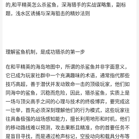
的,和平精英怎么杀鲨鱼，深海猎手的实战谋略集，副标
题，浅水区诱捕与深海狙击的精妙法则
理解鲨鱼机制，是成功猎杀的第一步
在和平精英的海岛地图中，所谓的杀鲨鱼并非字面意义，
它已成为玩家社群中一个充满趣味的术语，通常指代那些
技巧高超，善于潜伏并发动致命一击的顶级玩家，他们如
同海中的鲨鱼，沉稳而危险，因此，猎杀鲨鱼，实质上是
一场与顶尖高手之间的心理与技术的终极博弈，要完成这
一壮举，首先必须深刻理解他们的行为模式，这些玩家往
往具备极强的战场感知能力，擅长利用地形和时机，他们
的移动路线难以预测，攻击果断且精准，你的首要任务不
是盲目寻找，而是通过枪声标记，空投动向和载具分布等