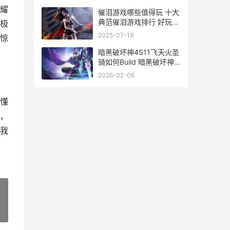
耀
催泪游戏哪些值得玩 十大
典范催泪游戏排行 好玩的
极
催泪游戏
2025-07-19
惊
暗黑破坏神4S11飞天火圣
骑如何Build 暗黑破坏神
4s11职业排行
2026-02-06
懂
，
我
»