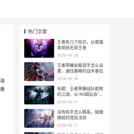
热门文章
王者有几个段位，从倔强
青铜到无双王者
2026-06-28
王者荣耀全能选手怎么设
置，通往巅峰的战术基石
2026-06-28
清
标题：王者荣耀战队昵称
黄
的江湖，从“AG超玩会”到
“重庆狼队”的符号力量
2026-06-27
没有和平怎么精英，硝烟
铸就的竞技法则
2026-06-27