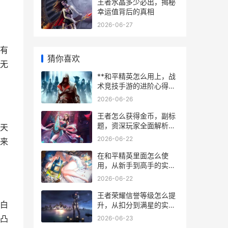
王者水晶多少必出，揭秘
幸运值背后的真相
2026-06-27
有
猜你喜欢
无
**和平精英怎么用上，战
术竞技手游的进阶心得，
从入门到精通之路**
2026-06-26
王者怎么获得金币，副标
题，资深玩家全面解析高
天
效积累之道
2026-06-22
来
在和平精英里面怎么使
用，从新手到高手的实战
思维进阶，副标题，掌握
2026-06-22
核心思考模式制霸战场
王者荣耀信誉等级怎么提
白
升，从扣分到满星的实战
心得
凸
2026-06-23