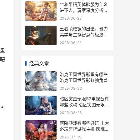
**和平精英体验服为什么
进不去，玩家深度分析与
排障指南，副标题，体验
2026-06-23
服登录难题的全面解析与
解决思路探秘**
王者荣耀铠的出装，暴力
美学与生存智慧的极致平
衡，副标题，一刀生死的
2026-06-25
艺术抉择。
盘
曙
经典文章
洛克王国世界彩蛋有哪些
洛克王国世界彩虹独角兽
2025-09-30
暗区突围无限S2电视台有
哪些改动 暗区突围无限s2
可
赛季几月几号
2025-08-23
医院游戏有哪些好玩 十大
必玩医院游戏主推 医院游
戏怎么玩
2025-07-19