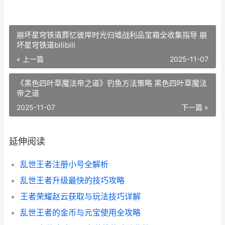
崩坏星穹铁道葬忆彼岸时光归墟战利品宝箱全收集指导 崩
坏星穹铁道bilibili
« 上一篇
2025-11-07
《黑色四叶草魔法帝之道》钓鱼方法策略 黑色四叶草魔法
帝之道
2025-11-07
下一篇 »
延伸阅读
乱世王者注册小号全解析
乱世王者升级最快的技巧攻略
王者荣耀赵云获取与玩法技巧详解
乱世王者的金币与元宝使用全攻略