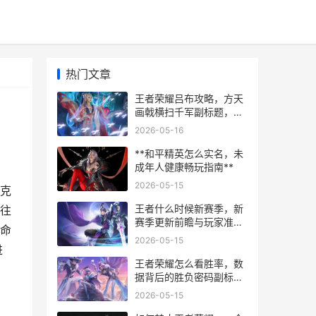
热门文章
王者荣耀吕布攻略，方天
画戟横扫千军副标题，真
伤霸主实战进阶指南
2026-05-16
**和平精英怎么实名，未
成年人健康畅玩指南**
2026-05-15
克
王者什么时候新赛季，新
往
赛季更新前瞻与玩家准备
命
指南
2026-05-15
进
王者荣耀怎么看胜率，数
据背后的胜负密码副标
题，从数字到策略的深度
2026-05-15
解析