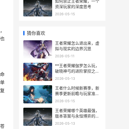
如何禁止王者荣耀，一个
资深玩家的深度思考
2026-05-15
，
猜你喜欢
也
王者荣耀怎么退出来，虚
拟与现实的边界沉思
2026-05-11
**王者荣耀伽罗怎么玩，
破晓神弓的进阶掌控之道
命
**
2026-05-13
单
王者什么时候新赛季，新
复
赛季更新前瞻与玩家准备
指南
2026-05-15
王者荣耀哪个英雄最强，
版本答案与永恒博弈的副
标题
2026-05-13
苍