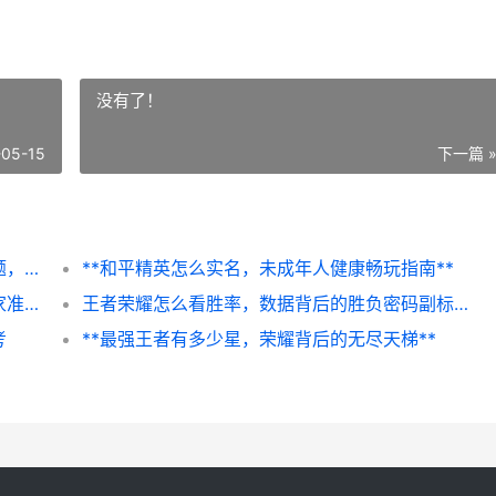
没有了！
-05-15
下一篇 
王者荣耀吕布攻略，方天画戟横扫千军副标题，真伤霸主实战进阶指南
**和平精英怎么实名，未成年人健康畅玩指南**
王者什么时候新赛季，新赛季更新前瞻与玩家准备指南
王者荣耀怎么看胜率，数据背后的胜负密码副标题，从数字到策略的深度解析
考
**最强王者有多少星，荣耀背后的无尽天梯**