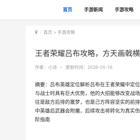
首页
手游新闻
手游攻略
首页
>
手游攻略
王者荣耀吕布攻略，方天画戟横
作者：
小诗
•
更新时间：2026-05-16
摘要：吕布英雄定位解析吕布在王者荣耀中定位
与战士时具有巨大优势，他的大招能够改变战场
往是敌方后排的噩梦，也是己方阵容坚实的前排
中英雄后武器会附魔，后续攻击将转化为真实伤
阶指南