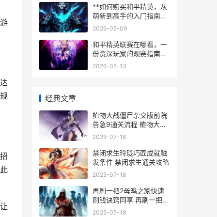
**如何购买和平精英，从
萌新到高手的入门指南，
游
副标题，资深玩家的理性
2026-05-09
消费与快速上手心得**
和平精英联赛在哪看，一
份资深玩家的观赛指南，
副标题，解锁顶级赛事的
2026-05-13
全版图
达
规
经典文章
植物大战僵尸杂交版前院
告急9通关流程 植物大战
僵尸杂交版3.6.5
2025-07-18
禁闭求生玲珑巧匠成就触
招
发条件 禁闭求生通关攻略
此
2025-07-18
再刷一把2母鸡之家快速
刷钱诀窍同享 再刷一把2
让
母鸡之家解锁攻略图解
2025-07-18