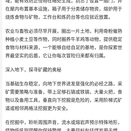
域，能有效防止怪物在暗处生成，别忘了设置一扇门，并
在屋内布置基本设施，箱子用于分类储存物资，熔炉用于
烧炼食物与矿物，工作台和炼药台等也应就近放置。
农业与畜牧必须尽早开展，圈出一片土地，利用骨粉催熟
种植小麦土豆等作物，同时圈养牛羊鸡等动物，提供稳定
食物与材料来源，一个能够自给自足的基地，是你探索世
界最坚实的后盾，它让你每次冒险归来都有归属。
深入地下，探寻矿藏的奥秘
当基础生存稳定，向地下世界进发是强化的必经之路，采
矿需要策略与准备，带上足够石镐或铁镐，大量火把，食
物以及备用工具，垂直向下挖掘是危险的，采用阶梯式矿
道或相邻两格法挖掘更为安全。
在挖掘中，聆听周围声音，流水或熔岩声预示特殊地形，
怪物低吼则提醒你保持警惕，主要目标包括煤炭用于燃