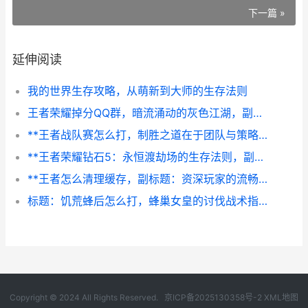
下一篇 »
延伸阅读
我的世界生存攻略，从萌新到大师的生存法则
王者荣耀掉分QQ群，暗流涌动的灰色江湖，副标题，当游戏规则遭遇人性博弈
**王者战队赛怎么打，制胜之道在于团队与策略**
**王者荣耀钻石5：永恒渡劫场的生存法则，副标题：星光与泥泞交织的晋升之路**
**王者怎么清理缓存，副标题：资深玩家的流畅战场守护指南**
标题：饥荒蜂后怎么打，蜂巢女皇的讨伐战术指南副标题：从准备到实战的全面解析
Copyright © 2024 All Rights Reserved.
京ICP备2025130358号-2
XML地图