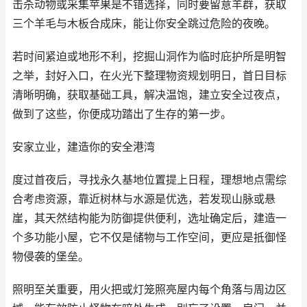
击杀动物或采集苹果是不错选择，同时要留意羊群，获取
三个羊毛与木板合成床，能让你安全跳过危险的夜晚。
若时间紧迫或地形不利，挖掘山洞作为临时庇护所是明智
之举，封好入口，在火光下整理物资规划明日，首日目标
清晰明确，获取基础工具，解决温饱，建立安全过夜点，
做到了这些，你便成功踏出了生存的第一步。
安家立业，建造你的安全港湾
度过首夜后，寻找永久基地位置提上日程，理想地点需综
合考虑资源，靠近树林与水源是优选，若发现山脉或悬
崖，其天然结构能为防御提供便利，选址确定后，建造一
个多功能小屋，它不仅是储物与工作空间，更应是抵御怪
物侵袭的堡垒。
照明至关重要，用火把或灯笼照亮屋内每个角落与周边区