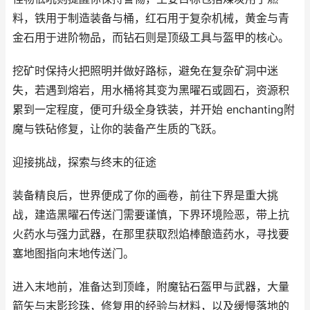
料，铁用于制造装备与桶，红石用于复杂机械，黄金与青
金石用于进阶物品，而钻石则是顶级工具与盔甲的核心。
挖矿时保持火把照明并做好路标，避免在复杂矿洞中迷
失，若遇到熔岩，用水桶将其变为黑曜石或圆石，资源积
累到一定程度，便可升级全身铁装，并开始 enchanting附
魔与铁砧修复，让你的装备产生质的飞跃。
迎接挑战，探索与终末的征途
装备精良后，世界便成了你的画卷，前往下界是重大挑
战，建造黑曜石传送门需要谨慎，下界环境险恶，带上抗
火药水与强力武器，在那里获取烈焰棒酿造药水，寻找要
塞地图指向末地传送门。
进入末地前，准备达到顶峰，附魔钻石盔甲与武器，大量
箭矢与末影珍珠，修复用的经验与材料，以及缓慢落地的