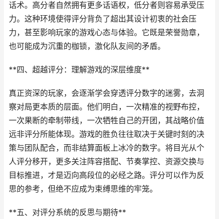
话术。高分者自然拥有更多话语权，低分者则容易承受压
力。这种环境使得评分背负了超出其设计初衷的社会压
力，甚至影响玩家的游戏心态与体验。它既是荣誉勋章，
也可能成为沉重的枷锁，激化队友间的矛盾。
**四、超越评分：理解游戏的深层维度**
真正资深的玩家，会逐渐学会穿透评分数字的迷雾，去洞
察对局更本质的层面。他们明白，一次精准的视野布控，
一次果断的牵制带线，一次牺牲自己的开团，其战略价值
远非评分所能体现。游戏的胜负往往取决于关键时刻的决
策与团队配合，而非结算面板上冰冷的数字。将目光从个
人评分移开，更多关注阵容搭配、节奏掌控、资源交换与
目标推进，才是迈向高段位的必经之路。评分可以作为反
思的参考，但绝不应成为束缚思维的牢笼。
**五、对评分系统的反思与期待**