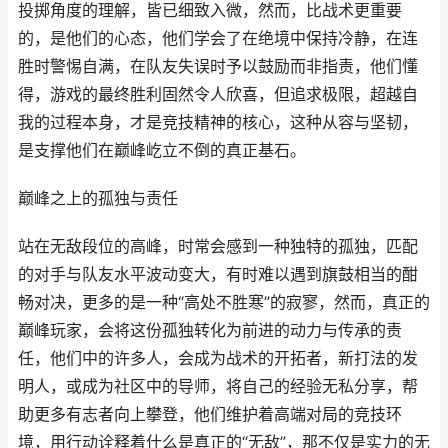
投掷角度的理解，皆已细致入微，然而，比战术更重要
的，是他们的心态，他们学会了在绝境中保持冷静，在连
胜时警惕自满，在队友失误时予以鼓励而非指责，他们懂
得，游戏的最终胜利固然令人欣喜，但追求极限，超越自
我的过程本身，才是竞技精神的核心，这种从容与坚韧，
是支撑他们在巅峰屹立不倒的真正基石。
巅峰之上的孤独与责任
站在无敌段位的高峰，时常会感到一种独特的孤独，匹配
的对手与队友水平波动变大，有时难以遇到旗鼓相当的酣
畅对决，更多的是一种“高处不胜寒”的寂寥，然而，真正的
巅峰玩家，会将这份孤独转化为前进的动力与传承的责
任，他们中的许多人，会成为战术的开拓者，新打法的发
明人，或成为社区中的导师，将自己的经验无私分享，帮
助更多有志者向上攀登，他们维护着高端对局的竞技环
境，用行动诠释着什么是真正的“无敌”，那不仅是实力的无