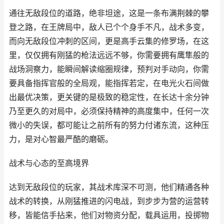
通往无敌段位的道路，绝非坦途，这是一条布满荆棘的攀
登之路，在王牌局中，敌人已个个身手不凡，战术多变，
而向无敌段位冲刺的区间，更是高手云集的修罗场，在这
里，仅仅拥有刚猛的枪法远远不够，你需要拥有鹰隼般的
战场洞察力，能瞬间解读缩圈规律，预判对手动向，你需
要具备指挥官般的全局观，能指挥若定，在电光火石间做
出最优决策，更关键的是极致的稳定性，在长达十余分钟
乃至更久的对局中，必须保持精神的高度集中，任何一次
微小的失误，都可能让之前所有的努力付诸东流，这种压
力，是对心智最严酷的磨砺。
战术与心态的至高境界
达到无敌段位的玩家，其战术库深不可测，他们精通各种
战术的转换，从刚猛推进的闪电战，到步步为营的运营转
移，皆能信手拈来，他们对物资分配，载具运用，投掷物