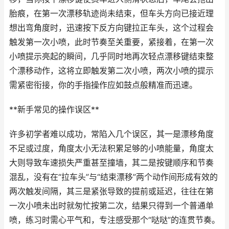
胎痕，在第一次漂移轨迹尚未结束，但车头方向已接近理
想出弯角度时，迅速按下反方向键拉正车头，这个过程会
触发第一次小喷，此时节奏至关重要，紧接着，在第一次
小喷提示亮起的瞬间，几乎同时地再次轻点漂移键结束整
个漂移动作，这将立即触发第二次小喷，两次小喷的提示
需紧密衔接，你的手指操作应如鼓点般精准而迅速。
**新手常见的操作误区**
许多初学者难以成功，常陷入几个误区，其一是漂移角度
不足或过度，角度太小无法积累足够的小喷能量，角度太
大则导致车速损失严重甚至撞墙，其二是按键顺序和节奏
混乱，没有在“拉车头”与“结束漂移”两个动作间形成有效的
两次触发间隔，其三是紧张导致的提前或延迟，往往在第
一次小喷未出时就匆忙按第二次，结果只得到一个普通单
喷，练习时需心平气和，专注感受那个“哒哒”的连贯节奏。