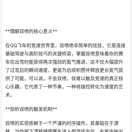
**理解双喷的核心意义**
在QQ飞车的竞速世界里，双喷绝非简单的炫技，它是连接
基础驾驶与高阶技巧的关键桥梁，掌握双喷意味着你的赛
车在出弯时能获得两次强劲的氮气推进，这不仅大幅提升
了过弯后的瞬间速度，更是为后续积攒并释放更长氮气提
供了可能，可以说，不会双喷，就难以触及竞速的真正核
心乐趣，它代表了一种节奏，一种将操控转化为速度的艺
术。
**剖析双喷的触发机制**
双喷的实现依赖于一个严谨的时序操作，其基础在于漂
移，当你按下漂移键使赛车进入侧滑状态后，车尾会拖出