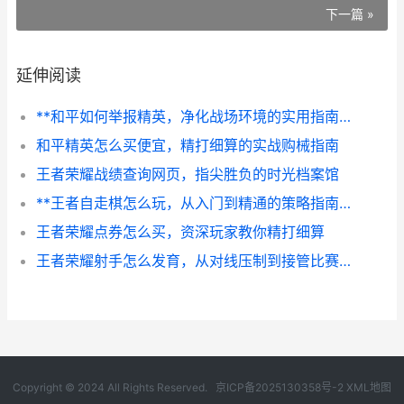
下一篇 »
延伸阅读
**和平如何举报精英，净化战场环境的实用指南，副标题，携手维护公平竞技新生态**
和平精英怎么买便宜，精打细算的实战购械指南
王者荣耀战绩查询网页，指尖胜负的时光档案馆
**王者自走棋怎么玩，从入门到精通的策略指南**
王者荣耀点券怎么买，资深玩家教你精打细算
王者荣耀射手怎么发育，从对线压制到接管比赛的全面指南，副标题，稳健发育与强势carry的进阶之路
Copyright © 2024 All Rights Reserved.
京ICP备2025130358号-2
XML地图