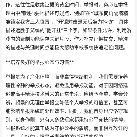
作，这往往是收集证据的黄金时间，举报时，务必在举报
理由中简明扼要地描述可疑点，例如“在Y城东南角隔墙精
准锁定我方三人位置”，“开镜射击毫无后坐力抖动”，具体
描述远胜于笼统的“他开挂”三个字，如果条件允许，利用游
戏内的录制功能保存关键片段，作为补充证据提交，精准
的描述与关键时间点能极大帮助审核系统快速定位问题。
**培养良好的举报心态与习惯**
举报是为了净化环境，而非赢得情绪胜利，我们需要培养
理性冷静的举报心态，避免滥用举报功能，对于因网络延
迟或高手精湛技术带来的正常击杀，应给予尊重，学会分
辨，频繁的无理由举报会降低个人举报的可信度，甚至可
能影响举报系统的处理效率，同时，我们自身也应恪守规
则，以身作则，只有大多数玩家都秉持公平竞技的精神，
举报系统才能真正成为守护公平的盾牌，而非相互攻讦的
工具，良好的习惯是长期维护游戏环境的保障。