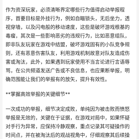
作为资深玩家，必须清晰界定哪些行为值得启动举报程
序，首要目标是外挂行为，例如自瞄锁头，无后坐力，透
视穿墙，以及闪电般的移动速度，这些是破坏游戏根基的
毒瘤，其次是一些影响恶劣的违规行为，比如恶意组队，
即非队友玩家在游戏中结盟，破坏游戏固有的小队竞争规
则，还有恶意伤害队友，利用游戏机制故意对队友造成伤
害或淘汰，此外，如果遇到玩家使用不当言论进行言语辱
骂，在公共频道发送广告或不良信息，也应果断举报，明
确范围能让我们的举报有的放矢，提升有效性。
**掌握高效举报的关键细节**
一次成功的举报，细节决定成败，单纯因为被击败而愤怒
举报是无效的，关键在于证据，在游戏对局中，如果怀疑
对手行为异常，应保持冷静观察，重点记录其可疑操作的
时间点，并在被淘汰后的观战视角中，仔细观察其后续操