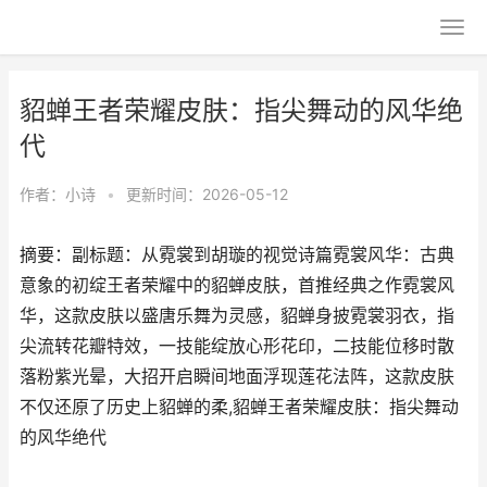
貂蝉王者荣耀皮肤：指尖舞动的风华绝
代
作者：
小诗
•
更新时间：2026-05-12
摘要：副标题：从霓裳到胡璇的视觉诗篇霓裳风华：古典
意象的初绽王者荣耀中的貂蝉皮肤，首推经典之作霓裳风
华，这款皮肤以盛唐乐舞为灵感，貂蝉身披霓裳羽衣，指
尖流转花瓣特效，一技能绽放心形花印，二技能位移时散
落粉紫光晕，大招开启瞬间地面浮现莲花法阵，这款皮肤
不仅还原了历史上貂蝉的柔,貂蝉王者荣耀皮肤：指尖舞动
的风华绝代