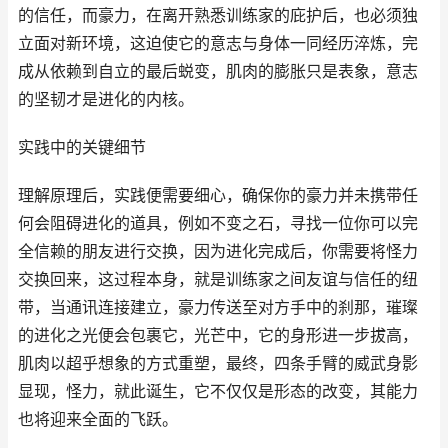
的信任，而豪力，在离开熟悉训练家的庇护后，也必须独
立面对新环境，这迫使它的意志与身体一同经历淬炼，完
成从依赖到自立的最后蜕变，肌肉的膨胀只是表象，意志
的坚韧才是进化的内核。
实践中的关键细节
理解原理后，实践便需要细心，确保你的豪力并未携带任
何会阻碍进化的道具，例如不变之石，寻找一位你可以完
全信赖的朋友进行交换，因为进化完成后，你需要将怪力
交换回来，这过程本身，就是训练家之间友谊与信任的纽
带，当通讯连接建立，豪力传送至对方手中的刹那，璀璨
的进化之光便会包裹它，光芒中，它的身形进一步拔高，
肌肉以超乎想象的方式重塑，最终，四条手臂的威武身影
显现，怪力，就此诞生，它不仅仅是形态的改变，其能力
也将迎来全面的飞跃。