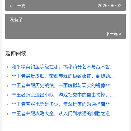
« 上一篇
2026-06-02
没有了！
下一篇 »
延伸阅读
和平精英钓鱼等级在哪，揭秘苟分艺术与战术智慧的副标题
**王者最贵皮肤，荣耀典藏的极致象征，副标题，虚拟奢华的巅峰与争议**
**王者荣耀历史战绩，一面虚拟与现实的镜像**
**王者怎么退出小队，游戏社交中的自由抉择，副标题，从团队羁绊到个人空间的思考**
**王者客服电话是多少，资深玩家的沟通指南**
**王者荣耀攻略大全，从入门到精通的制胜之道**