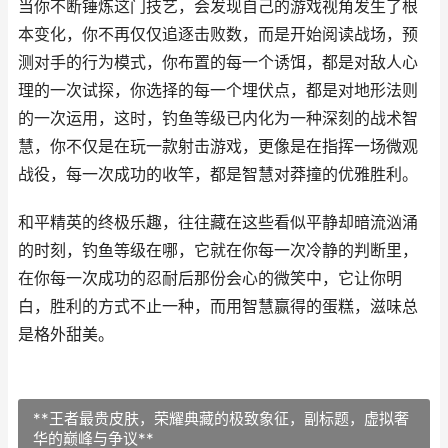
当你不断锤炼这门技艺，会发现自己的游戏视角发生了根
本变化，你不再仅仅追逐击败数，而是开始阅读战场，预
测对手的行为模式，你布置的每一个诱饵，都是对敌人心
理的一次试探，你选择的每一个埋伏点，都是对地形法则
的一次运用，这时，钓鱼等级已内化为一种深刻的战术智
慧，你不仅是在玩一款射击游戏，更像是在指挥一场微观
战役，每一次成功的收竿，都是智慧对莽撞的优雅胜利。
和平精英的终极乐趣，往往藏在这些看似平静却暗流汹涌
的时刻，钓鱼等级在哪，它就在你每一次冷静的判断里，
在你每一次成功的忍耐后那份会心的微笑中，它让你明
白，胜利的方式不止一种，而用智慧赢得的蛋糕，滋味总
是格外甜美。
**王者最贵皮肤，荣耀典藏的极致象征，副标题，虚拟奢
华的巅峰与争议**