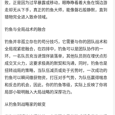
败，正是因为过早暴露或移动，眼睁睁看着大鱼在饵边游
走却无从下手，真正的钓鱼大师，能像磐石般静默，直到
猎物完全进入致命领域。
钓鱼与全局战术的融合
钓鱼并非孤立存在的苟分技巧，它需要与你的团队战术和
全局观紧密融合，在四排中，钓鱼可以是团队协作的一
环，一名队员充当诱饵佯装落单，其他队员则在埋伏点形
成交叉火力，这要求极高的默契和沟通，同时，钓鱼也是
扭转战局的策略，当队伍减员或处于劣势时，一次成功的
钓鱼可以瞬间缴获物资，打压对手气势，为队伍赢得喘息
和反击的机会，因此，你的钓鱼等级，实际上反映了你将
局部小聪明融入大局战略的深厚功力。
从钓鱼到战略家的蜕变