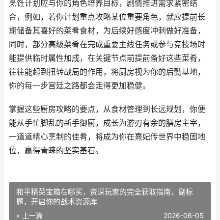
烹饪计划应与你的角色培养目标，剧情推进需求紧密结
合，例如，若你计划重点攻略某位重要角色，就应提前长
期储备其喜好的菜肴食材，为后续好感度冲刺做好准备，
同时，部分高级菜肴在完成重要主线任务或参与竞技场时
能提供临时属性加成，在关键节点前提前备好这些菜肴，
往往能起到扭转战局的作用，将厨房视为你的后勤基地，
你的每一步宫廷之路都会走得更加稳健。
掌握这些厨房攻略的要点，从食材管理到长远规划，你便
能从手忙脚乱的新手御厨，成长为游刃有余的膳房主宰，
一道道精心烹制的佳肴，将成为你在熹妃传世界中稳固地
位，赢得青睐的坚实基石。
和平精英宝箱在哪买，资深玩家的完全获取指南，副标
题，开启你的战术资源库
« 上一篇
2026-06-05