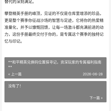
替代的深刻满足。
攀登精英手册的峰顶，见证的不仅是仓库里增添的珍品，
更是整个赛季你征战沙场的智慧与足迹，它将你的热爱精
准量化，并予以慷慨回馈，让每一场激斗都充满前进的动
力，这份手册最终交付于你的，是专属这个赛季的独特记
忆与印记。
**和平精英兑换码位置探寻记，资深玩家的专属福利指南
**
« 上一篇
2026-06-28
没有了！
下一篇 »