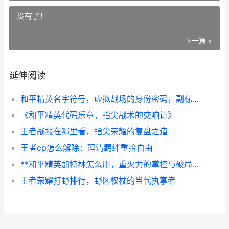
没有了！
下一篇 »
延伸阅读
和平精英名字符号，虚拟战场的身份密码，副标题，指尖跃动的战术艺术与个性宣言
《和平精英代码乐章，指尖战术的交响诗》
王者战报在哪里看，指尖荣耀的复盘之道
王者cp怎么解除：理清羁绊重拾自由
**和平精英加特林怎么用，重火力的掌控与破局之道副标题：从笨重铁牛到战场收割机的蜕变之路**
王者荣耀打野排行，野区权杖的当代执掌者