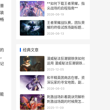
**如何下载王者荣耀，指
普
尖战场的启程指南**
装
2026-06-19
畅
王者荣耀战队赛，团队荣
耀的终极试炼场副标题：
策略，默契与意志的巅峰
2026-06-13
对决
经典文章
的
，
漫威秘法狂潮钢铁侠如何
运用 漫威秘法狂潮钢铁侠
记
神器
2025-12-05
和平精英团商店在哪，资
深玩家的寻宝地图，副标
题，探秘游戏内隐藏的社
2026-06-03
交与福利枢纽
能
刺激战场趴着跳诀窍解析
刺激战场跳的时候爬怎么
操作
2025-11-09