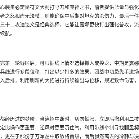
心装备必定是符文大剑打野刀和噬神之书，前者提供蓝量与强化
者之怒和虚无法杖，则能确保中后期对坦克的杀伤力，最后一件
三十二攻速铭文是经典选择，它能让露娜更快打出强化普攻，流
续航。
完第一轮野区后，可根据线上情况选择抓人或控龙，中期是露娜
兵线进行多段位移，打出以少打多的效果，团战中切忌先手进场
入后排，利用刷新的大招进行持续输出与位移，规避致命伤害，
都经历过的梦魇，当连招中断时，切勿慌张，立即后撤利用二技
定比操作更重要，逆风时更要沉住气，利用带线牵制寻找翻盘契
，更在于那份于万军丛中取敌将首级，而后飘然离去的冷静与决