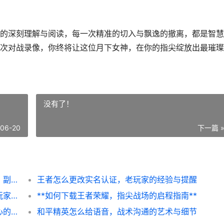
的深刻理解与阅读，每一次精准的切入与飘逸的撤离，都是智慧
次对战录像，你终将让这位月下女神，在你的指尖绽放出最璀璨
没有了！
-06-20
下一篇 
王者荣耀露娜攻略，月下无限连的终极艺术，副标题，从入门到精通掌握月下女神
王者怎么更改实名认证，老玩家的经验与提醒
和平精英特种作战防空洞彩蛋在哪里，资深玩家的寻宝路线图副标题
**如何下载王者荣耀，指尖战场的启程指南**
**和平精英最开始是什么赛季：探索游戏初心的起点**
和平精英怎么给语音，战术沟通的艺术与细节