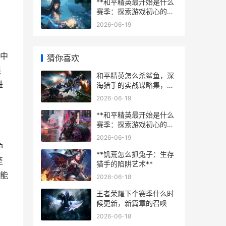
**和平精英最开始是什么
赛季：探索游戏初心的起
点**
2026-06-19
中
猜你喜欢
限
和平精英怎么杀鲨鱼，深
进
海猎手的实战谋略集，副
标题，浅水区诱捕与深海
2026-06-19
狙击的精妙法则
**和平精英最开始是什么
赛季：探索游戏初心的起
点**
2026-06-19
护
**饥荒怎么抓兔子：生存
至
猎手的陷阱艺术**
能
2026-06-18
王者荣耀下个赛季什么时
候更新，新篇章的召唤
2026-06-18