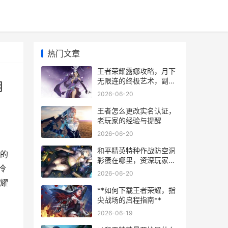
热门文章
王者荣耀露娜攻略，月下
无限连的终极艺术，副标
月
题，从入门到精通掌握月
2026-06-20
下女神
王者怎么更改实名认证，
老玩家的经验与提醒
2026-06-20
和平精英特种作战防空洞
的
彩蛋在哪里，资深玩家的
冷
寻宝路线图副标题
2026-06-20
荣耀
**如何下载王者荣耀，指
尖战场的启程指南**
2026-06-19