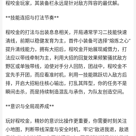
程咬金玩家，其装备栏永远是针对敌方阵容的最优解。
**技能连招与打法节奏**
程咬金的打法与出装息息相关，开局通常学习二技能快速
清线，前期以稳健发育为主，首件小装备可选择“熔炼之心”
提升清线能力，拥有大招后，程咬金开始展现威慑力，打
法应以带线牵制为主，利用大招的回复效果频繁骚扰敌方
野区或单独带线，迫使对手分人回防，团战中，程咬金不
宜先手开团，而应看准时机，利用一技能跳跃切入敌方后
排，开启大招粘住核心输出，打乱其阵型，你的任务不是
瞬间击杀，而是持续制造混乱与承伤，为队友创造空间。
**意识与全局观养成**
玩好程咬金，精妙的意识比操作更重要，你需要时刻关注
小地图，判断带线深度与安全时机，牢记“敌进我退，敌退