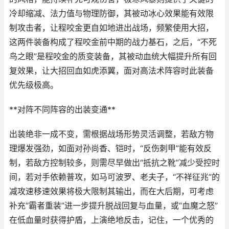
冷却缩减、法力值与物理防御，其被动冰心效果能有效限
制攻击者，让程咬金更自如地进出战场，频繁使用大招，
这两件装备构成了程咬金前中期的战力基石，之后，“不死
鸟之眼”是程咬金的质变装备，其被动血统大幅提升所有回
复效果，让大招回血如虎添翼，面对高法术阵容时此装备
优先级极高。
**对阵不同阵容的出装变通**
出装绝非一成不变，需根据战场形势灵活调整，若敌方物
理爆发强劲，如面对孙尚香、铠时，“反伤刺甲”能有效反
制，若敌方控制较多，则需尽早做出“抵抗之靴”减少受控时
间，若对手依赖普攻，如马可波罗、老夫子，“不祥征兆”的
减攻速移速效果将极大限制其输出，而在大后期，可考虑
补充“霸者重装”进一步提升脱战回复与血量，或“血魔之怒”
在低血量时获得护盾，上演绝地反击，记住，一个优秀的