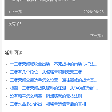
« 上一篇
2026-06-28
没有了！
下一篇 »
延伸阅读
**王者荣耀程咬金出装，不死战神的肉装与打法艺术**
王者有几个段位，从倔强青铜到无双王者
王者荣耀全能选手怎么设置，通往巅峰的战术基石
标题：王者荣耀战队昵称的江湖，从“AG超玩会”到“重庆狼队”的符号力量
没有和平怎么精英，硝烟铸就的竞技法则
王者水晶多少必出，揭秘幸运值背后的真相