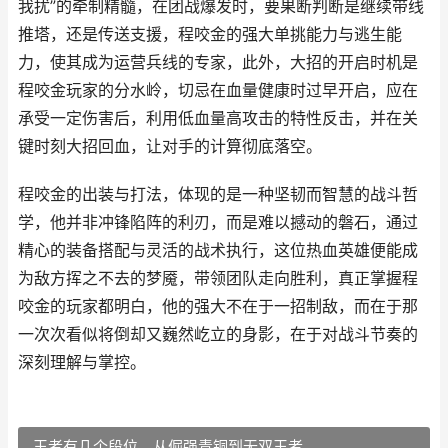
我扰”的牵制精髓，在团战爆发时，要果断判断是继续带线
推塔，还是传送支援，程咬金的强大单挑能力与逃生能
力，使其成为运营兵线的专家，此外，大招的开启时机是
程咬金玩家的分水岭，切忌在血量健康时过早开启，应在
承受一定伤害后，利用低血量高攻击的特性反击，并在关
键时刻大招回血，让对手的计算彻底落空。
程咬金的出装与打法，体现的是一种坚韧而智慧的战斗哲
学，他并非冲锋陷阵的利刃，而是难以撼动的磐石，通过
精心的装备搭配与灵活的战术执行，这位热血英雄便能成
为敌方挥之不去的梦魇，带领团队走向胜利，真正掌握程
咬金的玩家都明白，他的强大不在于一招制敌，而在于那
一次次看似将倒却又巍然屹立的身影，在于对战斗节奏的
深刻理解与掌控。
王者有几个段位，从倔强青铜到无双王者