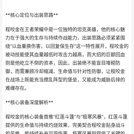
**核心定位与出装思路**
程咬金在王者荣耀中是一位独特的坦克英雄，他的核心魅
力在于强大的生存与持续作战能力，出装思路必须紧紧围
绕“以血量换伤害，以回复保生存”这一特性展开，程咬金的
被动技能使其血量越低时攻击力越高，而大招的巨额回血
则是他屹立不倒的资本，因此，出装绝不能盲目堆砌防
御，而需兼顾冷却缩减、生命值与针对性防御，让程咬金
在战场上既能充当搅乱阵型的堡垒，又能成为威胁后排的
难缠存在。
**核心装备深度解析**
程咬金的核心装备首推“红莲斗篷”与“极寒风暴”，红莲斗篷
提供的生命值与持续灼烧效果，完美契合程咬金贴身战斗
的风格，能持续补充可观伤害，极寒风暴则提供了关键的