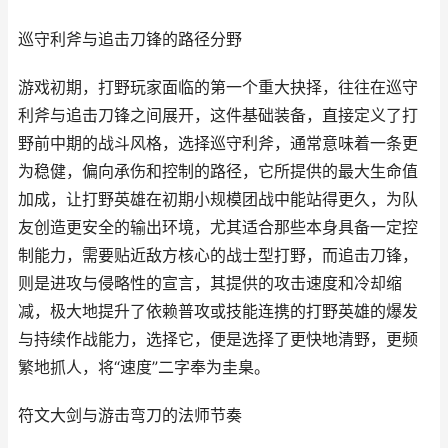
巡守利斧与追击刀锋的路径分野
游戏初期，打野玩家面临的第一个重大抉择，往往在巡守
利斧与追击刀锋之间展开，这件基础装备，直接定义了打
野前中期的战斗风格，选择巡守利斧，通常意味着一条更
为稳健，偏向承伤和控制的路径，它所提供的最大生命值
加成，让打野英雄在初期小规模团战中能站得更久，为队
友创造更安全的输出环境，尤其适合那些本身具备一定控
制能力，需要贴近敌方核心的战士型打野，而追击刀锋，
则是进攻与侵略性的宣言，其提供的攻击速度和冷却缩
减，极大地提升了依赖普攻或技能连携的打野英雄的爆发
与持续作战能力，选择它，便是选择了更快地清野，更频
繁地抓人，将“速度”二字奉为圭臬。
符文大剑与游击弯刀的法师节奏