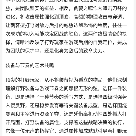
胁，是团队坚实的壁垒，相反，贪婪之噬作为追击刀锋的
进化，将攻击属性强化到顶峰，高额的物理攻击与穿透，
让刺客型打野对敌方后排的威胁达到恐怖的程度，往往一
次成功的切入就能决定团战的胜负，这两件终极装备的抉
择，清晰地反映了打野玩家在游戏后期的自我定位，是成
为团队的保护伞，还是化身为敌后的致命尖刀。
装备与节奏的艺术共鸣
顶尖的打野玩家，从不将装备视为孤立的物品，他们深刻
理解打野装备与游戏节奏之间那根无形的弦，选择一件装
备，即是选择了一种节奏的谱写方式，是选择四级时强势
入侵反野，还是稳步发育等待关键装备成型，是选择围绕
暴君和主宰进行资源争夺，还是凭借高机动性四处抓人打
开局面，打野装备的属性，支撑着这些战略决策的执行，
它像一位无声的指挥官，通过属性加成默默引导着打野玩