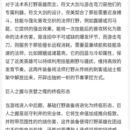
对于法术系打野英雄而言，符文大剑与游击弯刀是他们的
专属利器，符文大剑的设计，完美契合了那些需要近身搏
斗，技能与强化普攻交织的法师打野，例如露娜或司马
懿，它提供的强击效果，能将一次技能后的普攻转化为致
命的法术伤害，是连招中不可或缺的爆发环节，而游击弯
刀，则服务于那些擅长远程消耗，需要蓝量续航和技能急
速的法师，比如嫦娥或诸葛亮，它的回蓝与冷却属性，保
证了这类英雄可以持续利用技能刷野与骚扰，维持高效的
发育节奏，这两件装备将法师打野从传统的刺客或战士框
架中解放出来，开辟出独树一帜的节奏掌控方式。
巨人之握与贪婪之噬的终极形态
当游戏进入中后期，基础打野装备将进化为终极形态，巨
人之握是巡守利斧的完全体，它将生命值加成推向极致，
并附带范围性的灼烧伤害，这件装备使得打野英雄在团战
中不仅能充当前排，还能对周遭敌人造成可观的持续威