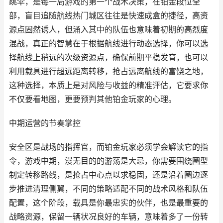
跳伞，是每一局游戏的第一个战术决策，在铂金段位全
部，盲目追随航线热门城区往往是快速成盒的捷径，高资
源点固然诱人，但涌入其中的队伍也意味着初期的高烈度
混战，真正的智慧在于根据航线进行动态选择，你可以选
择航线上稍远的次级资源点，确保前期平稳发育，也可以
利用载具进行超远距离转移，抢占远离航线的富饶之地，
这种选择，本质上是对风险与收益的精准评估，它要求你
不仅要看地图，更要预判其他铂金玩家的心理。
中期运营的节奏掌控
安全区是战场的指挥官，而铂金玩家必须学会解读它的指
令，游戏中期，漫无目的的游荡是大忌，你需要围绕圈型
制定转移路线，是抢占中心点以求稳固，还是沿着圈边逐
步推进清理侧翼，不同的策略适配不同的战术风格和队伍
配置，这个阶段，载具是你最忠实的伙伴，也是最重要的
战略资源，保留一辆状况良好的车辆，意味着多了一份转