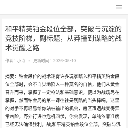
和平精英铂金段位全部，突破与沉淀的
竞技阶梯，副标题，从莽撞到谋略的战
术觉醒之路
作者：
小诗
•
更新时间：2026-05-10
摘要：铂金段位的战术迷雾许多玩家踏入和平精英铂金段
位全部时，会不自觉地陷入一种莫名的自信，他们从黄金
晋升而来，掌握了一定枪法和基础意识，便以为战场尽在
掌握，然而铂金局的第一课往往是残酷的当头棒喝，这里
的对手不再轻易给你站桩输出的机会，房区遭遇战变得异
常凶险，野外行进也危机四伏，你会发现，单纯依靠准度
已经无法确保胜利，战,和平精英铂金段位全部，突破与沉