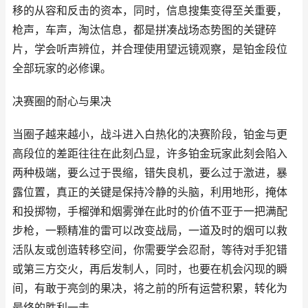
移的从容和反击的资本，同时，信息搜集变得至关重要，
枪声，车声，淘汰信息，都是拼凑战场态势图的关键碎
片，学会听声辨位，并合理使用望远镜观察，是铂金段位
全部玩家的必修课。
决赛圈的耐心与果决
当圈子越来越小，战斗进入白热化的决赛阶段，铂金与更
高段位的差距往往在此刻凸显，许多铂金玩家此刻会陷入
两种极端，要么过于畏缩，错失良机，要么过于激进，暴
露位置，真正的关键是保持冷静的头脑，利用地形，掩体
和投掷物，手榴弹和烟雾弹在此时的价值不亚于一把满配
步枪，一颗精准的雷可以改变战局，一道及时的烟可以救
活队友或创造转移空间，你需要学会忍耐，等待对手犯错
或第三方交火，再后发制人，同时，也要在机会闪现的瞬
间，有敢于亮剑的果决，将之前的所有运营积累，转化为
最终的胜利一击。