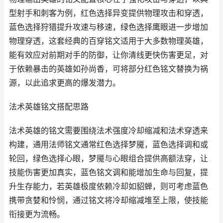
型射手和刺客为例，红色选择异变提供物理攻击和穿透，
蓝色选择狩猎提升攻速与移速，绿色选择鹰眼进一步增加
物理穿透，这套经典的百穿铭文适用于大多数物理英雄，
能有效应对前期对手的防御，让你清线更快伤害更足，对
于依赖暴击的英雄如孙尚香，可将部分红色铭文替换为祸
源，以此追求更高的爆发潜力。
法术英雄铭文搭配思路
法术英雄的铭文需要围绕法术强度冷却缩减和法术穿透来
构建，通用法师铭文通常红色选择梦魇，蓝色选择调和或
轮回，绿色选择心眼，梦魇与心眼组合提供高额法穿，让
技能伤害更加真实，蓝色铭文调和能增加生命与回复，提
升生存能力，若英雄极度依赖冷却如貂蝉，则可考虑蓝色
携带贪婪和怜悯，通过铭文将冷却缩减堆至上限，使技能
衔接更为流畅。