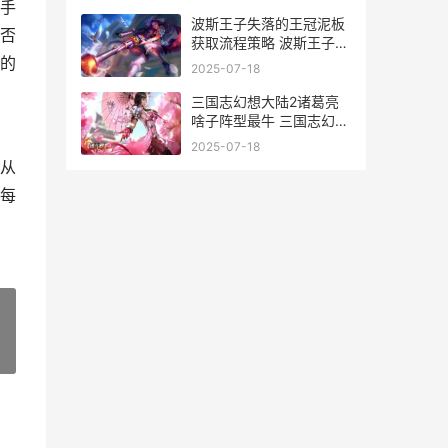
手
波斯王子失落的王冠泥板
否
获取流程策略 波斯王子失
落的王冠匠师解谜
的
2025-07-18
三国志幻想大陆2诸葛亮
啥子阵型最牛 三国志幻想
大陆破解版
2025-07-18
从
每
»