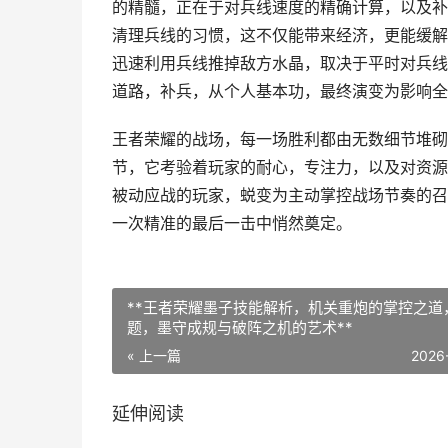
的精髓，正在于对兵线速度的精确计算，以及补
清理兵线的习惯，这不仅能带来经济，更能缓解
迅速利用兵线推掉敌方水晶，取决于平时对兵线
道路，补兵，从个人基本功，最终演变为影响全
王者荣耀的战场，每一场胜利都由无数细节堆砌
节，它考验着玩家的耐心，专注力，以及对资源
被动应战的玩家，蜕变为主动掌控战场节奏的召
一次精准的最后一击中悄然奠定。
**王者荣耀墨子技能解析，机关重炮的掌控之道
题，墨守成规与破阵之机的艺术**
« 上一篇
2026
延伸阅读