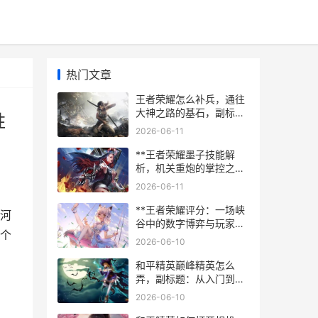
热门文章
王者荣耀怎么补兵，通往
大神之路的基石，副标
胜
题，小兵经济里隐藏的制
2026-06-11
胜哲学
**王者荣耀墨子技能解
析，机关重炮的掌控之
道，副标题，墨守成规与
2026-06-11
破阵之机的艺术**
**王者荣耀评分：一场峡
河
谷中的数字博弈与玩家生
个
态**
2026-06-10
和平精英巅峰精英怎么
弄，副标题：从入门到登
顶的实战心法
2026-06-10