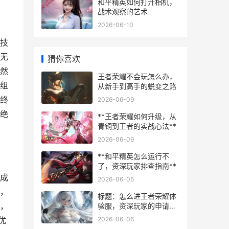
和平精英如何打开相机，
战术观察的艺术
2026-06-10
技
无
猜你喜欢
然
王者荣耀不会玩怎么办，
组
从新手到高手的蜕变之路
终
2026-06-09
绝
**王者荣耀如何升级，从
青铜到王者的实战心法**
2026-06-09
**和平精英怎么运行不
了，资深玩家排查指南**
成
2026-06-05
，
标题：怎么进王者荣耀体
，
验服，资深玩家的申请与
体验指南
2026-06-06
优