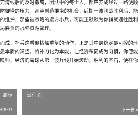
刀清线后的及时撤离，团队中的每个人，都应养成经过一路便顺
防御塔的压力，甚至创造推塔的机会，后期一波团战胜利后，能
的维护，那些被忽略的远方小兵，可能正默默为你铺就通往胜利
局胜负的战略资源管理。
而成，补兵这看似枯燥重复的动作，正是其中最稳定最可控的环
最本质的渴望，将补刀化为本能，让经济积累成为习惯，你便能
唤师，经济的雪球从第一波兵线开始滚动，胜利的基石，便在你
，副标
没有了！
-06-11
下一篇 