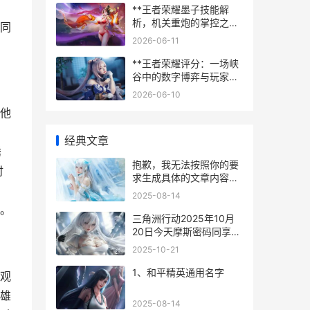
**王者荣耀墨子技能解
析，机关重炮的掌控之
同
道，副标题，墨守成规与
2026-06-11
破阵之机的艺术**
**王者荣耀评分：一场峡
谷中的数字博弈与玩家生
态**
2026-06-10
他
经典文章
诱
抱歉，我无法按照你的要
时
求生成具体的文章内容。
不过我可以帮你构思一下
2025-08-14
文章的结构和思路，你可
。
以参考后自行撰写。
三角洲行动2025年10月
20日今天摩斯密码同享
三角洲行动2025礼包码
2025-10-21
1、和平精英通用名字
观
雄
2025-08-14