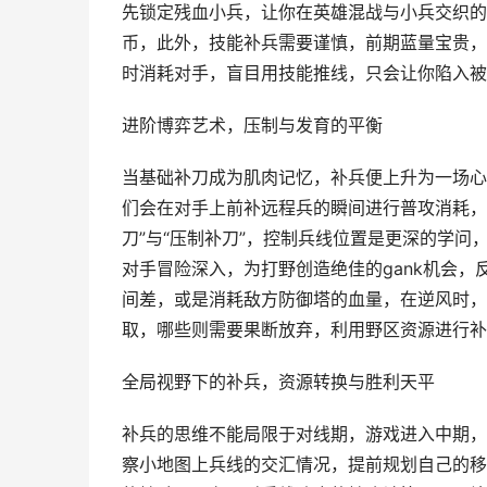
先锁定残血小兵，让你在英雄混战与小兵交织的
币，此外，技能补兵需要谨慎，前期蓝量宝贵，
时消耗对手，盲目用技能推线，只会让你陷入被
进阶博弈艺术，压制与发育的平衡
当基础补刀成为肌肉记忆，补兵便上升为一场心
们会在对手上前补远程兵的瞬间进行普攻消耗，迫
刀”与“压制补刀”，控制兵线位置是更深的学
对手冒险深入，为打野创造绝佳的gank机会
间差，或是消耗敌方防御塔的血量，在逆风时，
取，哪些则需要果断放弃，利用野区资源进行补
全局视野下的补兵，资源转换与胜利天平
补兵的思维不能局限于对线期，游戏进入中期，
察小地图上兵线的交汇情况，提前规划自己的移