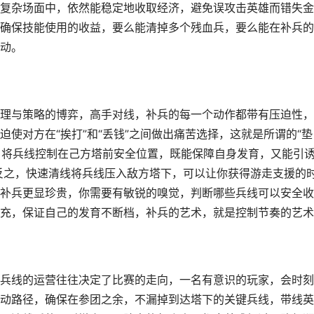
复杂场面中，依然能稳定地收取经济，避免误攻击英雄而错失金
确保技能使用的收益，要么能清掉多个残血兵，要么能在补兵的
动。
理与策略的博弈，高手对线，补兵的每一个动作都带有压迫性，
使对方在“挨打”和“丢钱”之间做出痛苦选择，这就是所谓的“垫
问，将兵线控制在己方塔前安全位置，既能保障自身发育，又能引
，反之，快速清线将兵线压入敌方塔下，可以让你获得游走支援的
补兵更显珍贵，你需要有敏锐的嗅觉，判断哪些兵线可以安全收
充，保证自己的发育不断档，补兵的艺术，就是控制节奏的艺术
兵线的运营往往决定了比赛的走向，一名有意识的玩家，会时刻
动路径，确保在参团之余，不漏掉到达塔下的关键兵线，带线英