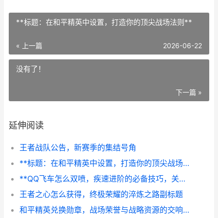
**标题：在和平精英中设置，打造你的顶尖战场法则**
« 上一篇
2026-06-22
没有了！
下一篇 »
延伸阅读
王者战队公告，新赛季的集结号角
**标题：在和平精英中设置，打造你的顶尖战场法则**
**QQ飞车怎么双喷，疾速进阶的必备技巧，关于双喷的系统性心得**
王者之心怎么获得，终极荣耀的淬炼之路副标题
和平精英兑换勋章，战场荣誉与战略资源的交响，副标题，虚拟勋章的实战价值与玩家心理洞察