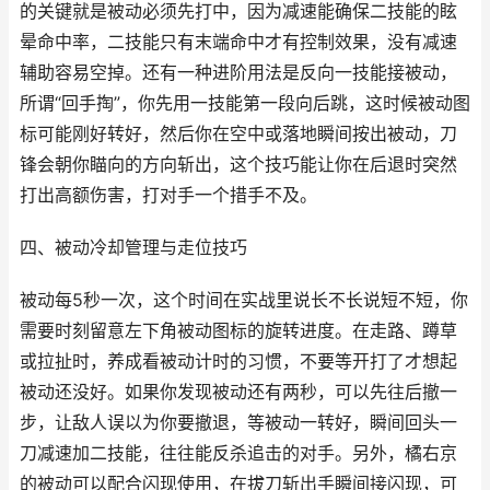
的关键就是被动必须先打中，因为减速能确保二技能的眩
晕命中率，二技能只有末端命中才有控制效果，没有减速
辅助容易空掉。还有一种进阶用法是反向一技能接被动，
所谓“回手掏”，你先用一技能第一段向后跳，这时候被动图
标可能刚好转好，然后你在空中或落地瞬间按出被动，刀
锋会朝你瞄向的方向斩出，这个技巧能让你在后退时突然
打出高额伤害，打对手一个措手不及。
四、被动冷却管理与走位技巧
被动每5秒一次，这个时间在实战里说长不长说短不短，你
需要时刻留意左下角被动图标的旋转进度。在走路、蹲草
或拉扯时，养成看被动计时的习惯，不要等开打了才想起
被动还没好。如果你发现被动还有两秒，可以先往后撤一
步，让敌人误以为你要撤退，等被动一转好，瞬间回头一
刀减速加二技能，往往能反杀追击的对手。另外，橘右京
的被动可以配合闪现使用，在拔刀斩出手瞬间接闪现，可