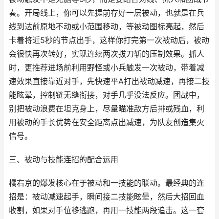
奏。开局线上，你可以先提前存好一层被动，也就是在兵
线到达前原地不动或小范围移动，等被动图标亮起，然后
卡着将近5秒的节点出手，这样你打完第一次被动后，被动
会很快再次转好，实现连续两次拔刀斩的压制效果。抓人
时，更推荐进场前利用野怪或小兵触发一次被动，带着减
速效果直接靠近对手，先快速平A打出被动减速，再接二技
能眩晕，控制链无缝衔接，对手几乎没法反应。团战中，
别把被动浪费在坦克身上，尽量瞄准敌方后排或残血，利
用被动的手长优势在安全距离点出减速，为队友创造集火
信号。
三、被动与技能连招的配合运用
橘右京的爆发核心在于被动和一技能的联动。最经典的连
招是：被动减速起手，瞬间接二技能眩晕，然后大招回血
收割，如果对手位移逃跑，再用一技能两段追击。这一套