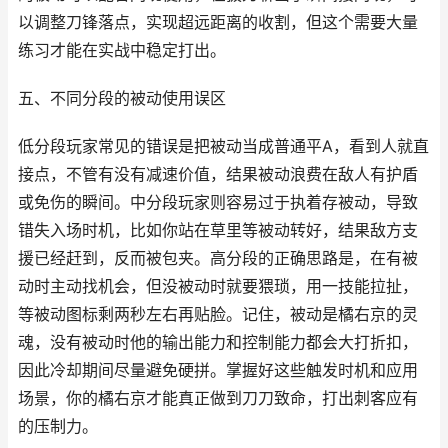
以调整刀锋落点，实现超远距离的收割，但这个需要大量
练习才能在实战中稳定打出。
五、不同分段的被动使用误区
低分段玩家常见的错误是把被动当成普通平A，看到人就直
接点，不管有没有减速价值，结果被动浪费在敌人有护盾
或免伤的瞬间。中分段玩家则容易过于执着存被动，导致
错失入场时机，比如你站在草里等被动转好，结果敌方支
援已经赶到，反而被包夹。高分段的正确思路是，在有被
动时主动找机会，但没被动时就要猥琐，用一技能拉扯，
等被动图标剩两秒左右再贴脸。记住，被动是橘右京的灵
魂，没有被动时他的输出能力和控制能力都会大打折扣，
因此冷却期间尽量避免硬拼。掌握好这些触发时机和应用
场景，你的橘右京才能真正做到刀刀致命，打出刺客应有
的压制力。