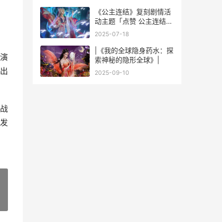
《公主连结》复刻剧情活
动主题「点赞 公主连结
2021复刻
2025-07-18
|《我的全球隐身药水：探
演
索神秘的隐形全球》|
出
2025-09-10
战
发
»