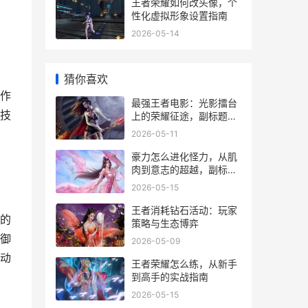
王者荣耀如何改头像，个
性化虚拟形象设置指南
2026-05-14
猜你喜欢
作
最强王者电影：光影擂台
技
上的荣耀征途，副标题：
从虚拟竞技到人生舞台的
2026-05-11
共鸣回响
豪力怎么进化怪力，从肌
肉到意志的超越，副标
题，一段关于通讯与信任
2026-05-15
的进化之旅
王者消耗钻石活动：玩家
的
策略与生态博弈
御
2026-05-09
动
王者荣耀怎么练，从新手
到高手的实战指南
2026-05-15