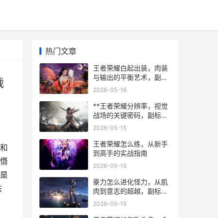
热门文章
王者荣耀白起出装，肉装
与输出的平衡艺术，副标
战
题，从荆棘铁甲到不死战
2026-05-16
神
**王者荣耀分辨率，视觉
战场的关键密码，副标
题，清晰视界决胜峡谷**
2026-05-15
王者荣耀怎么练，从新手
和
到高手的实战指南
慑
2026-05-15
是
豪力怎么进化怪力，从肌
铁
肉到意志的超越，副标
题，一段关于通讯与信任
2026-05-15
的进化之旅