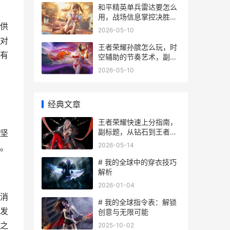
和平精英单兵雷达要怎么
用，战场信息掌控决胜指
供
南
2026-05-10
对
王者荣耀孙膑怎么玩，时
有
空辅助的节奏艺术，副标
题，掌控节奏的时光逆行
2026-05-10
者
经典文章
王者荣耀快速上分指南，
副标题，从钻石到王者的
坚
实战心得
2026-05-14
。
# 我的全球中的穿衣技巧
解析
2026-01-04
消
# 我的全球指令表：解锁
发
创意与无限可能
之
2025-10-02