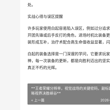
处。
实战心得与误区提醒
许多玩家使用白起容易陷入误区，例如过分追求
开团先锋或后手反打的角色，进场时机比装备更
装形成互补，治疗术配合高生命值收益显著，闪
白起的装备选择是一门深邃的学问，它要求玩家
神，每一次装备的更新，都是向胜利迈出的坚实
真正不朽的光辉。
**王者荣耀分辨率，视觉战场的关键密码，副标
晰视界决胜峡谷**
« 上一篇
2026