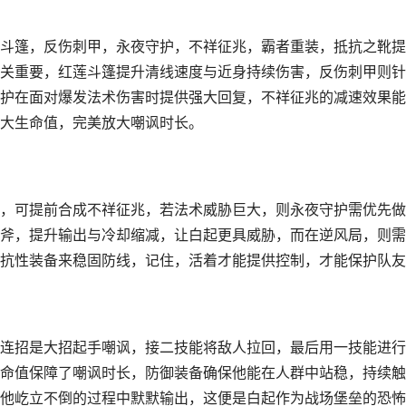
斗篷，反伤刺甲，永夜守护，不祥征兆，霸者重装，抵抗之靴提
关重要，红莲斗篷提升清线速度与近身持续伤害，反伤刺甲则针
护在面对爆发法术伤害时提供强大回复，不祥征兆的减速效果能
大生命值，完美放大嘲讽时长。
，可提前合成不祥征兆，若法术威胁巨大，则永夜守护需优先做
斧，提升输出与冷却缩减，让白起更具威胁，而在逆风局，则需
抗性装备来稳固防线，记住，活着才能提供控制，才能保护队友
连招是大招起手嘲讽，接二技能将敌人拉回，最后用一技能进行
命值保障了嘲讽时长，防御装备确保他能在人群中站稳，持续触
他屹立不倒的过程中默默输出，这便是白起作为战场堡垒的恐怖