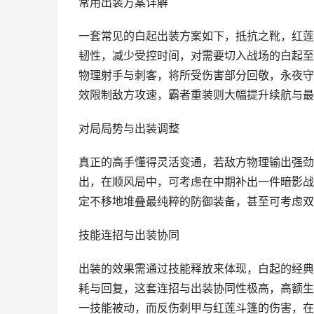
常用出装方案详解
一套常见的白起出装方案如下，抵抗之靴，红莲
韧性，减少受控时间，对需要切入战场的白起至
物理射手与刺客，将所受伤害部分回敬，永夜守
效限制敌方攻速，霸者重装则大幅提升续航与最
对局局势与出装调整
真正的高手懂得灵活变通，若敌方物理输出强劲
出，在顺风局中，可考虑在中期补出一件暗影战
定不移地堆叠最纯粹的防御装备，甚至可考虑双
技能连招与出装协同
出装的效果需通过技能释放来体现，白起的经典
耗与回复，这套连招与出装协同性极高，高额生
一技能被动，而反伤刺甲与红莲斗篷的伤害，在