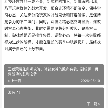
斗技环境并非一成不变，新式神的加入，新御魂的出现，
乃至玩家群体的战术开发，都会让环境不断演变，保持学
习心态，关注高分段玩家的对战录像和阵容解读，是保持
竞争力的不二法门，同时，斗技之路必然充满挫折，连败
时容易心态失衡，此时更需要冷静分析败因，是阵容克
制，御魂差距还是操作失误，调整心态，将每一次失败都
视为进步的阶梯，才能在漫长的赛季中稳步提升，最终找
到属于自己的上分节奏。
王者荣耀雅典娜攻略，冰封女神的致命突袭，副标题，贯
穿战场的胜利之矛
« 上一篇
2026-05-19
没有了！
下一篇 »