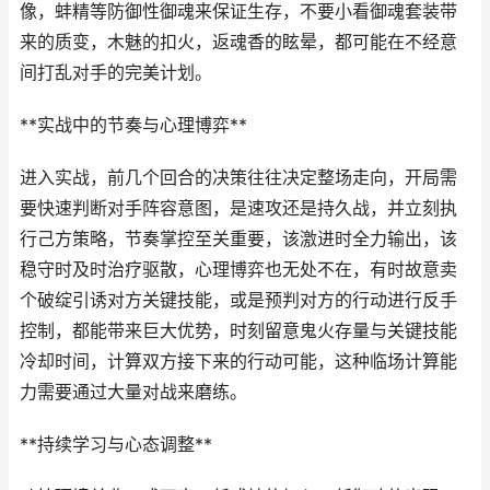
像，蚌精等防御性御魂来保证生存，不要小看御魂套装带
来的质变，木魅的扣火，返魂香的眩晕，都可能在不经意
间打乱对手的完美计划。
**实战中的节奏与心理博弈**
进入实战，前几个回合的决策往往决定整场走向，开局需
要快速判断对手阵容意图，是速攻还是持久战，并立刻执
行己方策略，节奏掌控至关重要，该激进时全力输出，该
稳守时及时治疗驱散，心理博弈也无处不在，有时故意卖
个破绽引诱对方关键技能，或是预判对方的行动进行反手
控制，都能带来巨大优势，时刻留意鬼火存量与关键技能
冷却时间，计算双方接下来的行动可能，这种临场计算能
力需要通过大量对战来磨练。
**持续学习与心态调整**