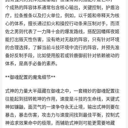
个成熟的阵容体系通常包含核心输出，关键控制，护盾治
疗，拉条推条以及打火单位，例如，以千姬和帝释天为核
心的体系，擅长通过扣火和操控行动条来压制对手，而须
佐之男则代表了一力降十会的爆发路线，搭配因幡辉夜姬
能打出毁灭性伤害，没有绝对无敌的阵容，只有针对环境
的合理选择，了解当前斗技环境中流行的阵容，并预先准
备好反制手段，比如使用般若或铃鹿御前针对依赖被动的
体系，是高手必备的素养。
**御魂配置的魔鬼细节**
式神的力量大半蕴藏在御魂之中，一套精妙的御魂配置往
往能起到扭转乾坤的作用，速度是斗技的生命线，关键式
神如镰鼬，面灵气的一速争夺永无止境，输出式神则要在
暴击，暴击伤害，攻击力与速度间找到最佳平衡，控制式
神追求效果命中的极限，而辅助式神则可能更需要地藏