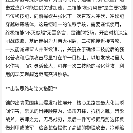
击或逃跑时能提供关键加速，二技能“极刃风暴”是主要控制
与位移技能，向前挥砍并强化下一次普攻为冲砍，冲砍能
穿越较薄墙体，这是铠唯一的位移手段，需要谨慎使用，
终极技能“不灭魔躯”无需多言，是铠的招牌，开启时机决定
团战成败，基础连招为开启大招后，二技能接近接普攻，
一技能减速留人并继续追击，关键在于确保二技能后的强
化普攻和后续攻击尽量打在单一目标上，以触发被动最大
化伤害，面对灵活敌人，可存一次二技能的强化普攻，利
用闪现实现超远距离突进秒杀。
**出装思路与铭文搭配**
铠的出装需围绕其爆发特性展开，核心思路是最大化其瞬
间伤害，常见的出装顺序为，追击刀锋，抵抗之靴，暗影
战斧，宗师之力，无尽战刃，最后一件可根据局势选择反
伤刺甲或破军，这套装备提供了高额的物理攻击，冷却缩