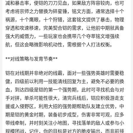
减和暴击率，使铠的刀刀见血，如果敌方阵容较肉，也可
考虑将宗师之力替换为碎星锤，铭文方面，通常选择十个
祸源，十个鹰眼，十个狩猎，这套铭文提供了暴击，物理
穿透和攻速移速，完美契合铠的需求，让他前中期就具备
强大的威慑力，一些玩家也会携带几个夺萃铭文增强续
航，但这会略微影响机动性，需根据个人打法权衡。
**对线策略与发育节奏**
铠在对线期并非绝对的线霸，面对一些强势英雄时需要稳
健，四级前以利用一技能清线回复为主，避免不必要的换
血，到达四级是铠的第一个强势期，此时可寻找机会与对
手对拼，单杀可能性很大，清完兵线后，铠应积极游走支
援或入侵野区，利用大招的强势期帮助队友建立优势，中
期是铠的黄金时期，装备初步成型，伤害非常可观，应多
带线牵制，并时刻关注小地图，寻找落单的敌人或参与小
规模团战，记住，你的目标是对方的脆皮输出，而非前排