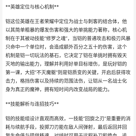
**英雄定位与核心机制**
铠这位英雄在王者荣耀中定位为战士与刺客的结合体，他
以其简单粗暴的爆发伤害和强大的单挑能力著称，核心机
制在于其被动技能“修罗之魂”，当铠的普通攻击和极刃风暴
只命中一个单位时，会造成额外百分之五十的伤害，这个
机制是铠一切玩法的基石，它决定了铠在单挑时拥有毁天
灭地的输出能力，理解并利用好单目标增伤，是玩好铠的
第一课，大招“不灭魔躯”则是铠质变的关键，开启后获得攻
击力，格挡伤害以及持续的范围法伤，让铠从一名战士化
身为真正的魔神，拥有短时间内改变战局的能力。
**技能解析与连招技巧**
铠的技能组设计直观而高效，一技能“回旋之刃”是重要的消
耗与续航手段，投掷刀刃能在敌人间弹射，最后返回并回
复生命值与提供移速，对线时可用于远程补刀和换血，追