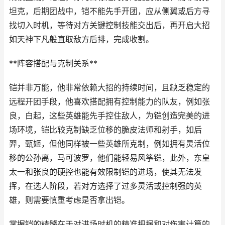
坦克，后期团战中，铠不能先手开团，应从侧翼或后方寻
找切入时机，等待对方关键控制技能交出后，再开启大招
如天神下凡般直取敌方后排，完成收割。
**阵容搭配与克制关系**
铠并非万能，他非常依赖大招的持续时间，且缺乏稳定的
远程开团手段，他喜欢搭配拥有控制能力的队友，例如张
良，白起，这些英雄能先手控住敌人，为铠创造完美的进
场环境，铠比较克制缺乏位移的脆皮法师和射手，如后
羿，甄姬，但他同样被一些英雄所克制，例如拥有灵活位
移的公孙离，马可波罗，他们能轻易风筝铠，此外，东皇
太一和张良的硬控也能有效限制铠的进场，使其无法发
挥，在选人阶段，若对方选择了过多灵活或控制强的英
雄，则需要慎重考虑是否拿出铠。
掌握铠的精髓在于对进场时机的精准把握和对伤害计算的