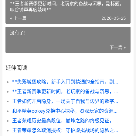
**王者新赛季更新时间，老玩家的备战与沉思，副标题，
峡谷钟声再度敲响**
« 上一篇
2026-05-25
没有了！
下一篇 »
延伸阅读
**失落城堡攻略，新手入门到精通的全指南，副标题，从菜鸟到屠龙勇士的蜕变之路**
**王者新赛季更新时间，老玩家的备战与沉思，副标题，峡谷钟声再度敲响**
王者如何开启隐身，一场关于自我与边界的数字博弈
和平精英cokey兑换中心探秘，资深玩家的资源博弈场，副标题，虚拟与现实的战术枢纽
王者荣耀历史最高段位，巅峰之路的终极见证，一段关于荣耀与执念的旅程
王者荣耀怎么取消授权：守护虚拟战场的隐私之门