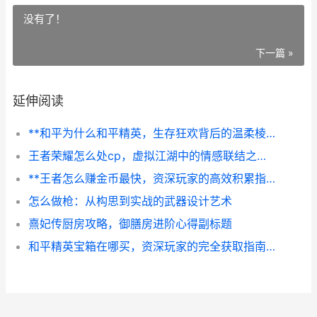
没有了！
下一篇 »
延伸阅读
**和平为什么和平精英，生存狂欢背后的温柔棱角**
王者荣耀怎么处cp，虚拟江湖中的情感联结之道，副标题，从峡谷并肩到心灵共鸣的旅程
**王者怎么赚金币最快，资深玩家的高效积累指南**
怎么做枪：从构思到实战的武器设计艺术
熹妃传厨房攻略，御膳房进阶心得副标题
和平精英宝箱在哪买，资深玩家的完全获取指南，副标题，开启你的战术资源库