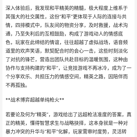
深入体验后，我发现和平精英的精髓，极大程度上维系于
其强大的社交属性，这份“和平”更体现于人际的连接与共
情，四排模式中，队友间的物资分享，及时救援，战术沟
通，乃至失利后的互相鼓励，构成了游戏动人的情感底
色，玩家在此缔结的情谊，往往超越了虚拟战场，语音频
道里的欢声笑语，默契配合时的会心一击，这些时刻淡化
了对抗的锋芒，营造出团队共赴目标的温暖氛围，这种由
协作与支持构建的“和平”，让竞技游戏不再冰冷，成为了一
个分享欢乐、共担压力的情感空间，精英之路，因陪伴而
不再孤独。
**战术博弈超越单纯枪火**
若要论及何为“精英”，游戏给出了远超枪法准度的答案，真
正的精英，懂得智慧求生与战略抉择，这本身就是一种对
暴力冲突的升华与“和平”化解，玩家需审时度势，灵活转