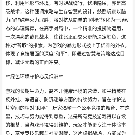
移，利用地形与环境，有时避战绕行，伏地隐匿，亦是高
级战术，这种强调策略与生存智慧的设计，鼓励玩家以脑
力而非纯粹火力取胜，将对抗从简单的“刚枪”转化为一场动
态的心理博弈，在高手对局中，一个精准的投掷物运用，
一次漂亮的载具战术，往往比正面交火更能决定胜负，这
种对“智取”的推崇，为游戏的暴力形式披上了优雅的外衣，
体现了竞技层面的深度“和平”，即通过智慧与策略达成目
标，减少无谓的正面冲突。
**绿色环境守护心灵绿洲**
游戏的长期生命力，离不开健康环境的营造，和平精英在
反外挂、净语音、防沉迷等方面的持续努力，旨在守护这
片空间的相对“和平”，玩家渴望一个公平竞技的舞台，在这
里，技巧与努力能得到尊重，这是所有竞技游戏得以存续
的根基，当游戏环境得到维护，玩家才能更专注于体验本
身，享受竞技乐趣与社交温暖，这片虚拟战场，方能成为