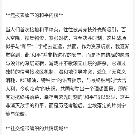
**竞技表象下的和平内核**
当人们首次接触和平精英，往往被其竞技外壳所吸引，百
人空降，搜集物资，紧张对抗，直至决胜时刻，这片战场
似乎与“和平”二字相去甚远，然而，作为资深玩家，我逐渐
觉察到，此“和平”并非指进程的安宁，而是指向结局的愿景
与设计的深层逻辑，游戏并不歌颂无止境的厮杀，它通过
独特的信号接收区机制，温和地引导冲突，避免了无意义
消耗，那“加油，特种兵”的语音提示，与最终胜利时“大吉
大利，今晚吃鸡”的庆祝，共同勾勒出一个理想图景，即所
有对抗终将落幕，幸存者荣光时刻的“和平”得以彰显，这并
非消灭敌手的和平，而是历经考验后，尘埃落定的片刻宁
静与荣耀。
**社交纽带编织的共情场域**