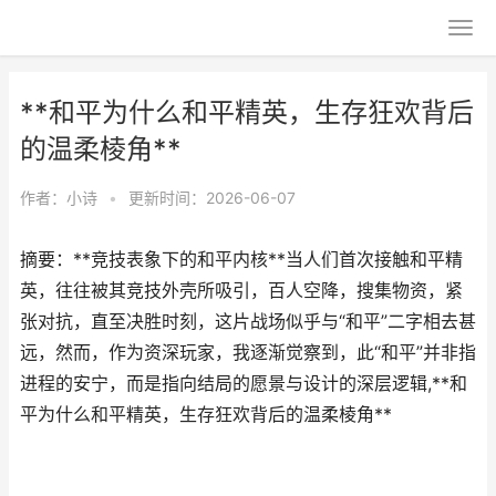
**和平为什么和平精英，生存狂欢背后
的温柔棱角**
作者：
小诗
•
更新时间：2026-06-07
摘要：**竞技表象下的和平内核**当人们首次接触和平精
英，往往被其竞技外壳所吸引，百人空降，搜集物资，紧
张对抗，直至决胜时刻，这片战场似乎与“和平”二字相去甚
远，然而，作为资深玩家，我逐渐觉察到，此“和平”并非指
进程的安宁，而是指向结局的愿景与设计的深层逻辑,**和
平为什么和平精英，生存狂欢背后的温柔棱角**