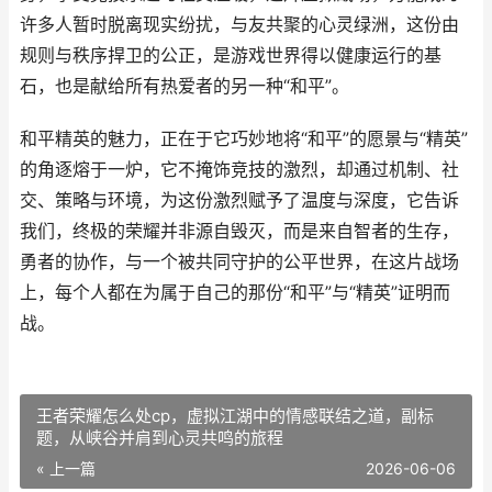
许多人暂时脱离现实纷扰，与友共聚的心灵绿洲，这份由
规则与秩序捍卫的公正，是游戏世界得以健康运行的基
石，也是献给所有热爱者的另一种“和平”。
和平精英的魅力，正在于它巧妙地将“和平”的愿景与“精英”
的角逐熔于一炉，它不掩饰竞技的激烈，却通过机制、社
交、策略与环境，为这份激烈赋予了温度与深度，它告诉
我们，终极的荣耀并非源自毁灭，而是来自智者的生存，
勇者的协作，与一个被共同守护的公平世界，在这片战场
上，每个人都在为属于自己的那份“和平”与“精英”证明而
战。
王者荣耀怎么处cp，虚拟江湖中的情感联结之道，副标
题，从峡谷并肩到心灵共鸣的旅程
« 上一篇
2026-06-06